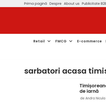
Prima pagină
Despre
About us
Publicitate B2
Sari
la
conținut
Retail
FMCG
E-commerce
sarbatori acasa tim
Timișorean
de iarnă
de
Andra Nicula