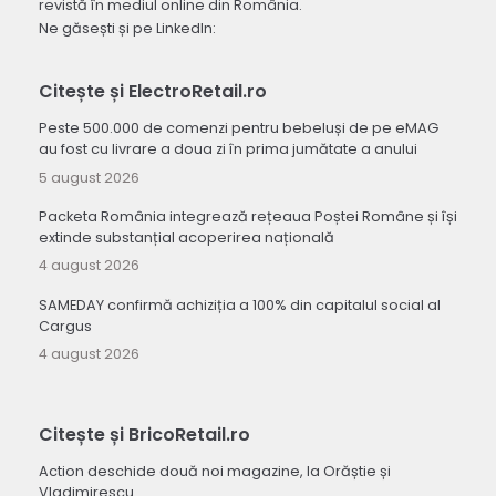
revistă în mediul online din România.
Ne găsești și pe LinkedIn:
Citește și ElectroRetail.ro
Peste 500.000 de comenzi pentru bebeluși de pe eMAG
au fost cu livrare a doua zi în prima jumătate a anului
5 august 2026
Packeta România integrează rețeaua Poștei Române și își
extinde substanțial acoperirea națională
4 august 2026
SAMEDAY confirmă achiziția a 100% din capitalul social al
Cargus
4 august 2026
Citește și BricoRetail.ro
Action deschide două noi magazine, la Orăștie și
Vladimirescu