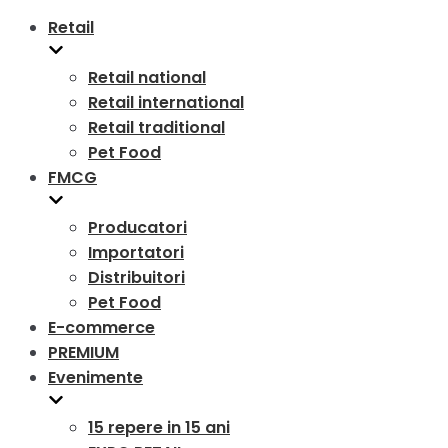
Retail
Retail national
Retail international
Retail traditional
Pet Food
FMCG
Producatori
Importatori
Distribuitori
Pet Food
E-commerce
PREMIUM
Evenimente
15 repere in 15 ani