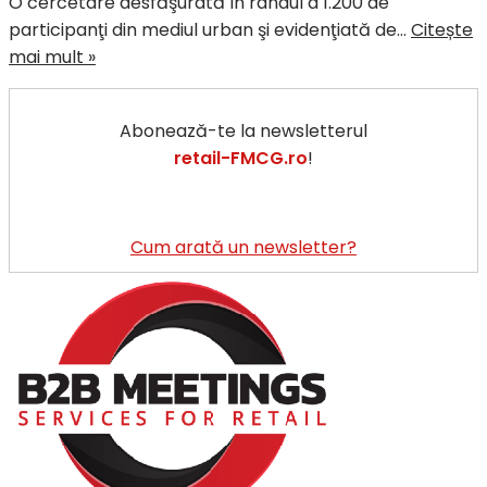
O cercetare desfăşurată în rândul a 1.200 de
participanţi din mediul urban şi evidenţiată de…
Citește
10
mai mult »
motive
pentru
Abonează-te la newsletterul
care
retail-FMCG.ro
!
românii
nu
fac
cumpărături
Cum arată un newsletter?
online