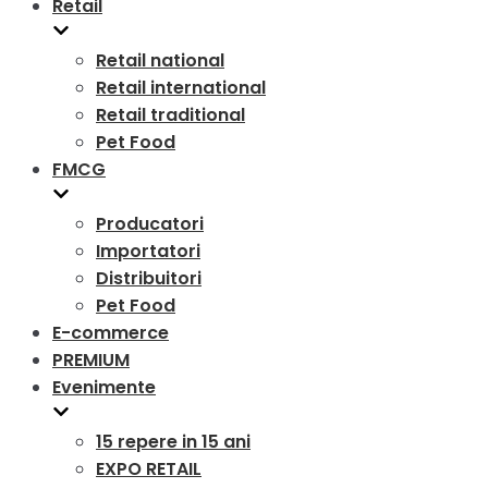
Retail
Retail national
Retail international
Retail traditional
Pet Food
FMCG
Producatori
Importatori
Distribuitori
Pet Food
E-commerce
PREMIUM
Evenimente
15 repere in 15 ani
EXPO RETAIL