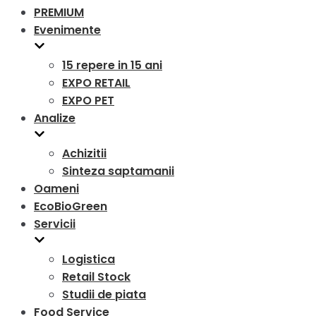
PREMIUM
Evenimente
15 repere in 15 ani
EXPO RETAIL
EXPO PET
Analize
Achizitii
Sinteza saptamanii
Oameni
EcoBioGreen
Servicii
Logistica
Retail Stock
Studii de piata
Food Service