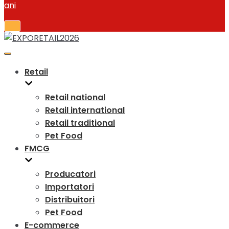
Toggle
Navigation
Toggle
Navigation
Retail
Retail national
Retail international
Retail traditional
Pet Food
FMCG
Producatori
Importatori
Distribuitori
Pet Food
E-commerce