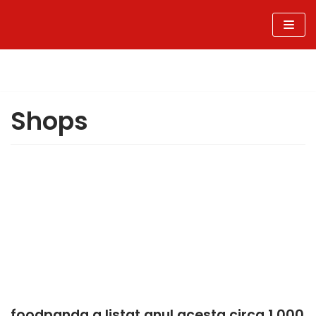
Sari
la
conținut
Shops
foodpanda a listat anul acesta circa 1.000