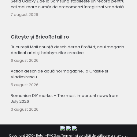
Seria Galaxy Z de la Samsung stabilește un record pentru
cel mai mare număr de precomenzi înregistrat vreodată
7 august 2026
Citește și BricoRetail.ro
București Mall anunță deschiderea ProfiArt, noul magazin
dedicat artei și hobby-urilor creative
6 august 2026
Action deschide două noi magazine, la Orăștie și
Vladimirescu
5 august 2026
Romanian DIY market – The most important news from
July 2026
3 august 2026
Copyright 2010-
Retail-FMCG.ro
.
Termeni si conditii de utilizare a site-ului
.