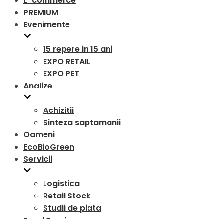
E-commerce
PREMIUM
Evenimente
15 repere in 15 ani
EXPO RETAIL
EXPO PET
Analize
Achizitii
Sinteza saptamanii
Oameni
EcoBioGreen
Servicii
Logistica
Retail Stock
Studii de piata