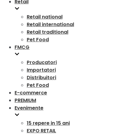
Retail
Retail national
Retail international
Retail traditional
Pet Food
FMCG
Producatori
Importatori
Distribuitori
Pet Food
E-commerce
PREMIUM
Evenimente
15 repere in 15 ani
EXPO RETAIL