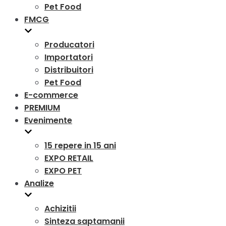
Pet Food
FMCG
Producatori
Importatori
Distribuitori
Pet Food
E-commerce
PREMIUM
Evenimente
15 repere in 15 ani
EXPO RETAIL
EXPO PET
Analize
Achizitii
Sinteza saptamanii