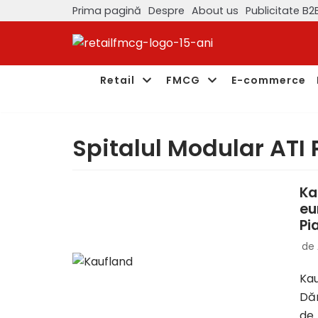
Prima pagină
Despre
About us
Publicitate B2
Sari
la
conținut
Retail
FMCG
E-commerce
Spitalul Modular ATI
Ka
eu
Pi
de
Kau
Dăr
de