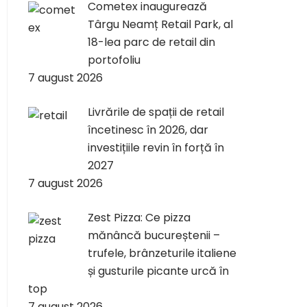
Cometex inaugurează
Târgu Neamț Retail Park, al
18-lea parc de retail din
portofoliu
7 august 2026
Livrările de spații de retail
încetinesc în 2026, dar
investițiile revin în forță în
2027
7 august 2026
Zest Pizza: Ce pizza
mănâncă bucureștenii –
trufele, brânzeturile italiene
și gusturile picante urcă în
top
7 august 2026