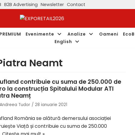
B
B2B Advertising
Newsletter
Contact
PREMIUM
Evenimente
Analize
Oameni
EcoB
English
 Piatra Neamt
ufland contribuie cu suma de 250.000 de
ro la construcția Spitalului Modular ATI
atra Neamț
Andreea Tudor
28 ianuarie 2021
fland România se alătură demersului asociației
uiește Viață și contribuie cu suma de 250.000
…
Citește mai mult »