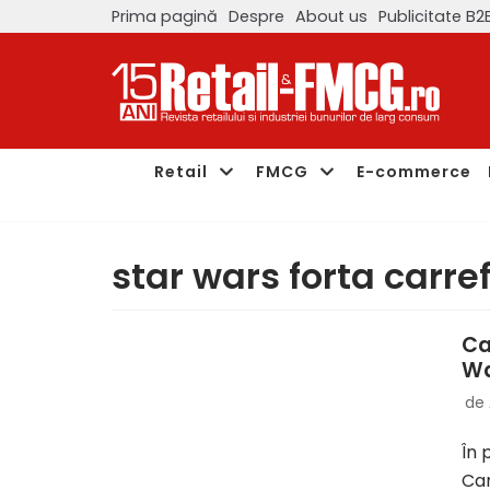
Prima pagină
Despre
About us
Publicitate B2
Sari
la
conținut
Retail
FMCG
E-commerce
star wars forta carre
Ca
Wa
de
În 
Car