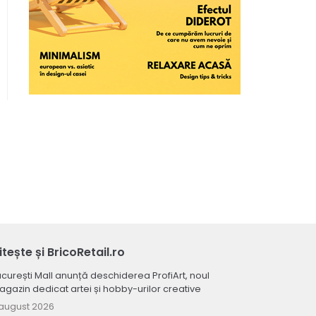
itește și BricoRetail.ro
curești Mall anunță deschiderea ProfiArt, noul
gazin dedicat artei și hobby-urilor creative
august 2026