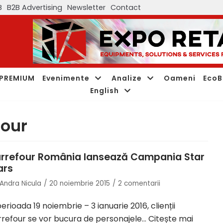
B
B2B Advertising
Newsletter
Contact
PREMIUM
Evenimente
Analize
Oameni
EcoB
English
four
rrefour România lansează Campania Star
rs
Andra Nicula
20 noiembrie 2015
2 comentarii
perioada 19 noiembrie – 3 ianuarie 2016, clienții
refour se vor bucura de personajele…
Citește mai