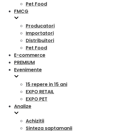
Pet Food
FMCG
Producatori
Importatori
Distribuitori
Pet Food
E-commerce
PREMIUM
Evenimente
15 repere in 15 ani
EXPO RETAIL
EXPO PET
Analize
Achizitii
Sinteza saptamanii