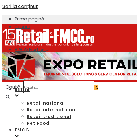
Sari la conținut
Prima pagină
Despre
About us
Publicitate B2B
B2B Advertising
Newsletter
Contact
Caută...
Retail
Retail national
Retail international
Retail traditional
Pet Food
FMCG