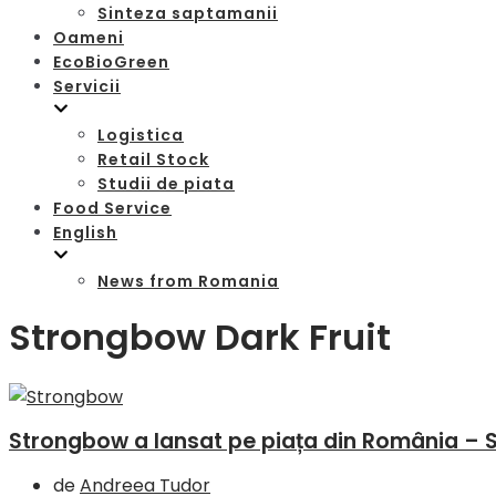
Sinteza saptamanii
Oameni
EcoBioGreen
Servicii
Logistica
Retail Stock
Studii de piata
Food Service
English
News from Romania
Strongbow Dark Fruit
Strongbow a lansat pe piața din România – 
de
Andreea Tudor