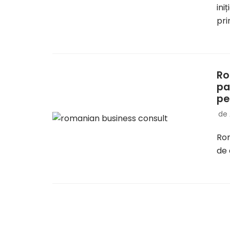
ini
pr
Ro
pa
pe
de
Rom
de 