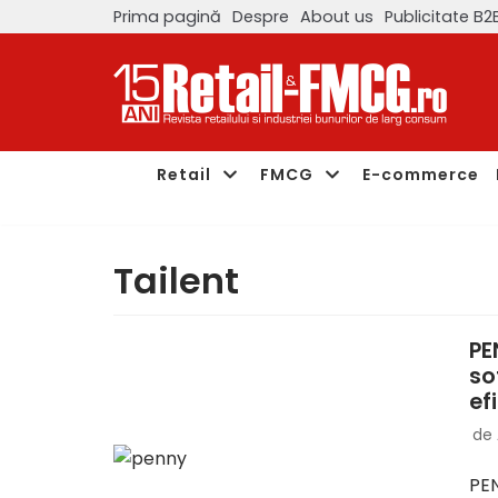
Prima pagină
Despre
About us
Publicitate B2
Sari
la
conținut
Retail
FMCG
E-commerce
Tailent
PE
so
ef
de
PEN