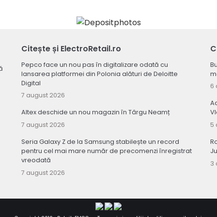
Citește și ElectroRetail.ro
C
Pepco face un nou pas în digitalizare odată cu
Bu
ă
lansarea platformei din Polonia alături de Deloitte
ma
Digital
6 
7 august 2026
Ac
Altex deschide un nou magazin în Târgu Neamț
V
7 august 2026
5 
Seria Galaxy Z de la Samsung stabilește un record
R
pentru cel mai mare număr de precomenzi înregistrat
Ju
vreodată
3 
7 august 2026