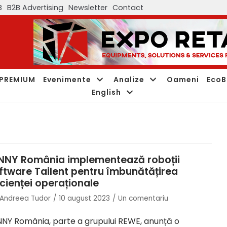
B
B2B Advertising
Newsletter
Contact
PREMIUM
Evenimente
Analize
Oameni
EcoB
English
NNY România implementează roboții
ftware Tailent pentru îmbunătățirea
icienței operaționale
Andreea Tudor
10 august 2023
Un comentariu
NY România, parte a grupului REWE, anunță o