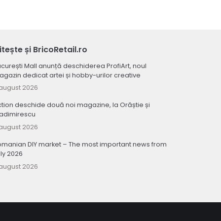
itește și BricoRetail.ro
curești Mall anunță deschiderea ProfiArt, noul
gazin dedicat artei și hobby-urilor creative
august 2026
tion deschide două noi magazine, la Orăștie și
ladimirescu
august 2026
omanian DIY market – The most important news from
ly 2026
august 2026