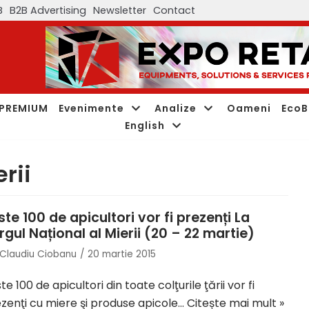
B
B2B Advertising
Newsletter
Contact
PREMIUM
Evenimente
Analize
Oameni
EcoB
English
rii
ste 100 de apicultori vor fi prezenți La
rgul Național al Mierii (20 – 22 martie)
Claudiu Ciobanu
20 martie 2015
te 100 de apicultori din toate colţurile ţării vor fi
zenţi cu miere şi produse apicole…
Citește mai mult »