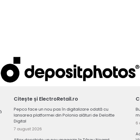
Citește și ElectroRetail.ro
C
Pepco face un nou pas în digitalizare odată cu
Bu
ă
lansarea platformei din Polonia alături de Deloitte
ma
Digital
6 
7 august 2026
Ac
Altex deschide un nou magazin în Târgu Neamț
V