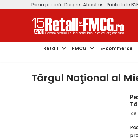
Prima pagină
Despre
About us
Publicitate B2
Sari
la
conținut
Retail
FMCG
E-commerce
Târgul Naţional al Mie
Pe
Tâ
de
Pes
pre