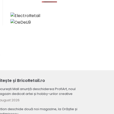
itește și BricoRetail.ro
curești Mall anunță deschiderea ProfiArt, noul
gazin dedicat artei și hobby-urilor creative
august 2026
tion deschide două noi magazine, la Orăștie și
ladimirescu