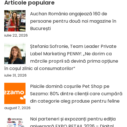
Articole populare
Auchan România angajează 160 de
persoane pentru două noi magazine în
București
iulie 22, 2026
Ștefania Sofronie, Team Leader Private
Label Marketing PENNY: „Ne dorim ca
mărcile proprii să devină prima opțiune
în coșul zilnic al consumatorilor”
iulie 31, 2026
Pisicile domină coșurile Pet Shop pe
Sezamo: 80% dintre clienții care cumpără
din categorie aleg produse pentru feline
august 7, 2026
Noi parteneri și expozanți pentru ediția
aniversară EXPO RETAIL 2026 – Digital,