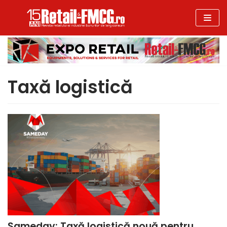
Sari
la
conținut
Taxă logistică
Sameday: Taxă logistică nouă pentru