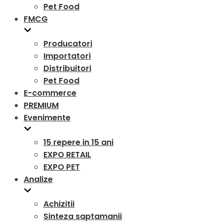
Pet Food
FMCG
Producatori
Importatori
Distribuitori
Pet Food
E-commerce
PREMIUM
Evenimente
15 repere in 15 ani
EXPO RETAIL
EXPO PET
Analize
Achizitii
Sinteza saptamanii