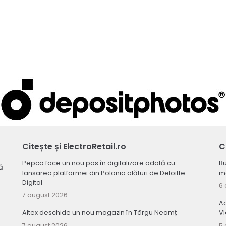
Citește și ElectroRetail.ro
C
Pepco face un nou pas în digitalizare odată cu
Bu
ă
lansarea platformei din Polonia alături de Deloitte
ma
Digital
6 
7 august 2026
Ac
Altex deschide un nou magazin în Târgu Neamț
V
7 august 2026
5 