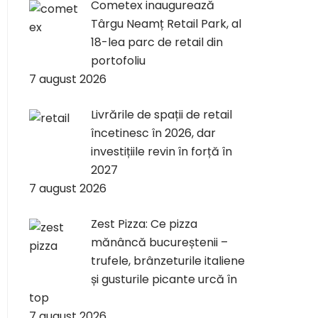
Cometex inaugurează
Târgu Neamț Retail Park, al
18-lea parc de retail din
portofoliu
7 august 2026
Livrările de spații de retail
încetinesc în 2026, dar
investițiile revin în forță în
2027
7 august 2026
Zest Pizza: Ce pizza
mănâncă bucureștenii –
trufele, brânzeturile italiene
și gusturile picante urcă în
top
7 august 2026