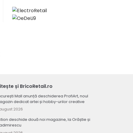
itește și BricoRetail.ro
curești Mall anunță deschiderea ProfiArt, noul
gazin dedicat artei și hobby-urilor creative
august 2026
tion deschide două noi magazine, la Orăștie și
ladimirescu
august 2026