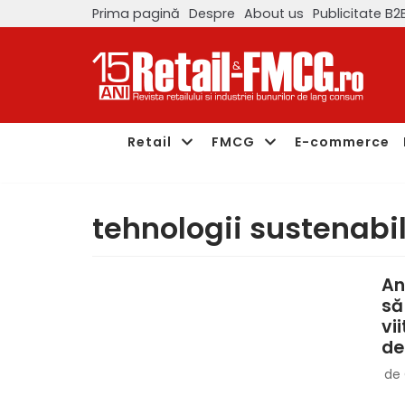
Prima pagină
Despre
About us
Publicitate B2
Sari
la
conținut
Retail
FMCG
E-commerce
tehnologii sustenabi
An
să
vi
de
de