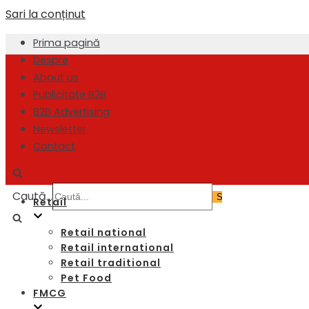
Sari la conținut
Prima pagină
Despre
About us
Publicitate B2B
B2B Advertising
Newsletter
Contact
Caută...
Retail
Retail national
Retail international
Retail traditional
Pet Food
FMCG