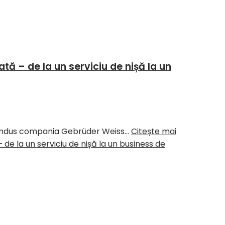
ă – de la un serviciu de nișă la un
e a condus compania Gebrüder Weiss…
Citește mai
e la un serviciu de nișă la un business de