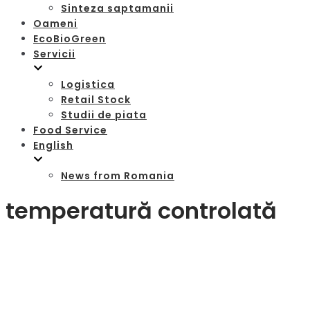
Sinteza saptamanii
Oameni
EcoBioGreen
Servicii
Logistica
Retail Stock
Studii de piata
Food Service
English
News from Romania
temperatură controlată