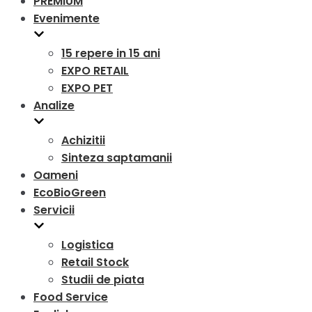
PREMIUM
Evenimente
15 repere in 15 ani
EXPO RETAIL
EXPO PET
Analize
Achizitii
Sinteza saptamanii
Oameni
EcoBioGreen
Servicii
Logistica
Retail Stock
Studii de piata
Food Service