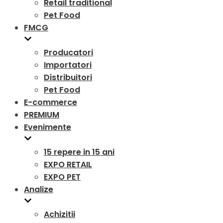
Retail traditional
Pet Food
FMCG
Producatori
Importatori
Distribuitori
Pet Food
E-commerce
PREMIUM
Evenimente
15 repere in 15 ani
EXPO RETAIL
EXPO PET
Analize
Achizitii