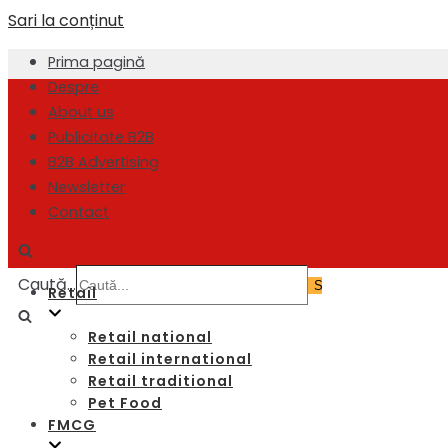
Sari la conținut
Prima pagină
Despre
About us
Publicitate B2B
B2B Advertising
Newsletter
Contact
Caută...
Retail
Retail national
Retail international
Retail traditional
Pet Food
FMCG