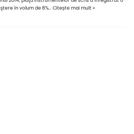
anul 2014, piaţa instrumentelor de scris a înregistrat o
ştere în volum de 8%…
Citește mai mult »