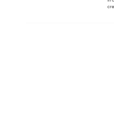
În 
cre