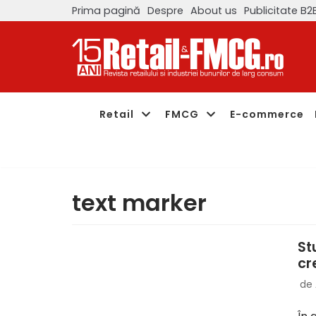
Prima pagină
Despre
About us
Publicitate B2
Sari
la
conținut
Retail
FMCG
E-commerce
text marker
St
cr
de