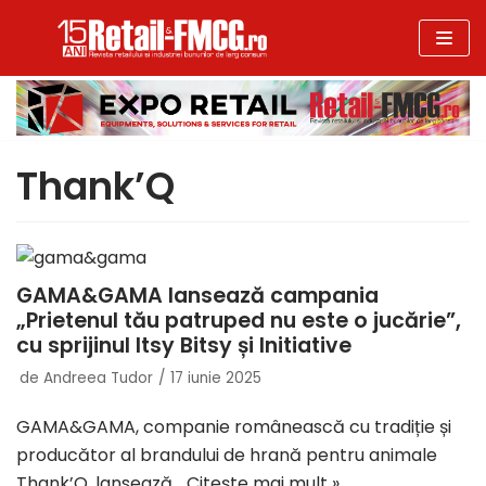
Sari
la
conținut
Thank’Q
GAMA&GAMA lansează campania
„Prietenul tău patruped nu este o jucărie”,
cu sprijinul Itsy Bitsy și Initiative
de
Andreea Tudor
17 iunie 2025
GAMA&GAMA, companie românească cu tradiție și
producător al brandului de hrană pentru animale
Thank’Q, lansează…
Citește mai mult »