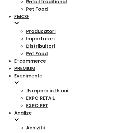
Retail traditional
Pet Food
FMCG
Producatori
Importatori
Distribuitori
Pet Food
E-commerce
PREMIUM
Evenimente
15 repere in 15 ani
EXPO RETAIL
EXPO PET
Analize
Achizitii