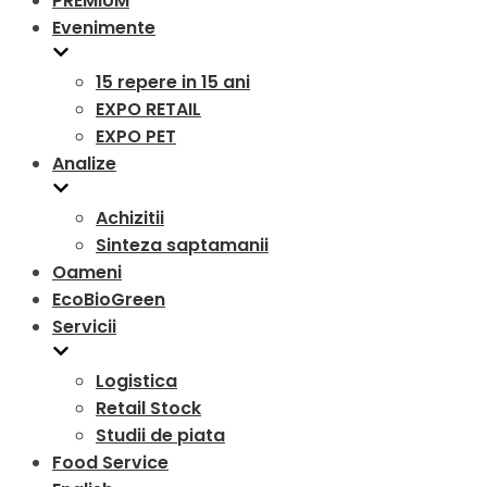
PREMIUM
Evenimente
15 repere in 15 ani
EXPO RETAIL
EXPO PET
Analize
Achizitii
Sinteza saptamanii
Oameni
EcoBioGreen
Servicii
Logistica
Retail Stock
Studii de piata
Food Service