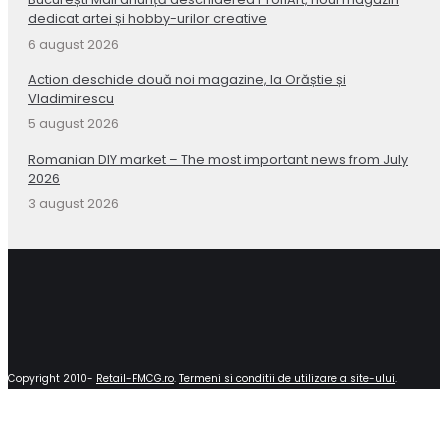
dedicat artei și hobby-urilor creative
6 august 2026
Action deschide două noi magazine, la Orăștie și
Vladimirescu
5 august 2026
Romanian DIY market – The most important news from July
2026
3 august 2026
Copyright 2010-
Retail-FMCG.ro
.
Termeni si conditii de utilizare a site-ului
.
Close
this
module