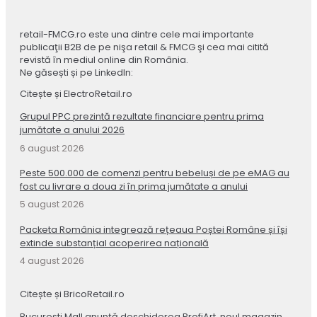
retail-FMCG.ro este una dintre cele mai importante
publicaţii B2B de pe nişa retail & FMCG şi cea mai citită
revistă în mediul online din România.
Ne găsești și pe LinkedIn:
Citește și ElectroRetail.ro
Grupul PPC prezintă rezultate financiare pentru prima
jumătate a anului 2026
6 august 2026
Peste 500.000 de comenzi pentru bebeluși de pe eMAG au
fost cu livrare a doua zi în prima jumătate a anului
5 august 2026
Packeta România integrează rețeaua Poștei Române și își
extinde substanțial acoperirea națională
4 august 2026
Citește și BricoRetail.ro
București Mall anunță deschiderea ProfiArt, noul magazin