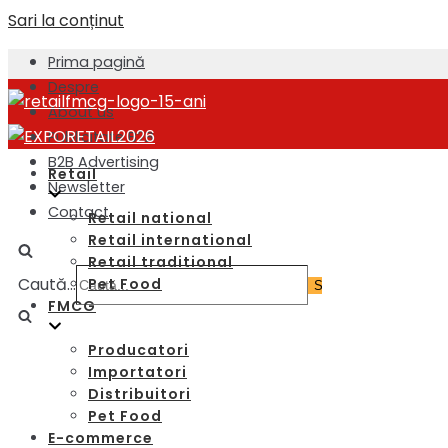
Sari la conținut
Prima pagină
Despre
About us
Publicitate B2B
B2B Advertising
Retail
Newsletter
Contact
Retail national
Retail international
Retail traditional
Caută...
Pet Food
FMCG
Producatori
Importatori
Distribuitori
Pet Food
E-commerce