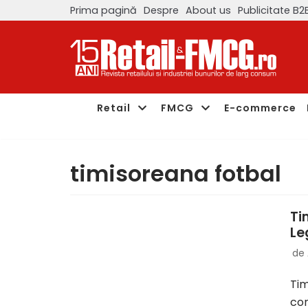
Prima pagină
Despre
About us
Publicitate B2
Sari
la
conținut
Retail
FMCG
E-commerce
timisoreana fotbal
Ti
Le
de
Tim
con