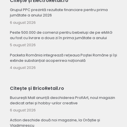
Citește și ElectroRetail.ro
Grupul PPC prezintă rezultate financiare pentru prima
jumătate a anului 2026
6 august 2026
Peste 500.000 de comenzi pentru bebeluși de pe eMAG
au fost cu livrare a doua zi în prima jumătate a anului
5 august 2026
Packeta România integrează rețeaua Poștei Române și își
extinde substanțial acoperirea națională
4 august 2026
Citește și BricoRetail.ro
București Mall anunță deschiderea ProfiArt, noul magazin
dedicat artei și hobby-urilor creative
6 august 2026
Action deschide două noi magazine, la Orăștie și
Vladimirescu