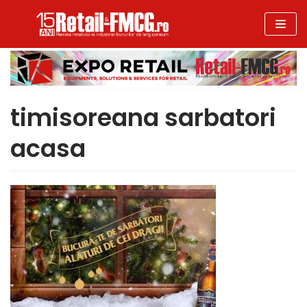
Sari
la
conținut
timisoreana sarbatori
acasa