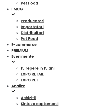
Pet Food
FMCG
Producatori
Importatori
Distribuitori
Pet Food
E-commerce
PREMIUM
Evenimente
15 repere in 15 ani
EXPO RETAIL
EXPO PET
Analize
Achizitii
Sinteza saptamanii