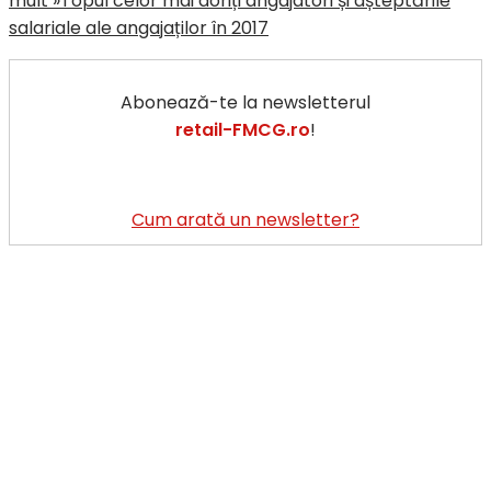
mult »
Topul celor mai doriți angajatori și așteptările
salariale ale angajaților în 2017
Abonează-te la newsletterul
retail-FMCG.ro
!
Cum arată un newsletter?