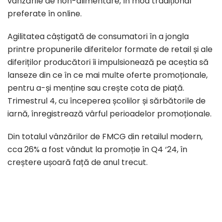
vânzările de non-alimentare, în mod tradițional
preferate în online.
Agilitatea câștigată de consumatori în a jongla
printre propunerile diferitelor formate de retail și ale
diferiților producători îi impulsionează pe aceștia să
lanseze din ce în ce mai multe oferte promoționale,
pentru a-și menține sau crește cota de piață.
Trimestrul 4, cu începerea școlilor și sărbătorile de
iarnă, înregistrează vârful perioadelor promoționale.
Din totalul vânzărilor de FMCG din retailul modern,
cca 26% a fost vândut la promoție în Q4 ‘24, în
creștere ușoară față de anul trecut.