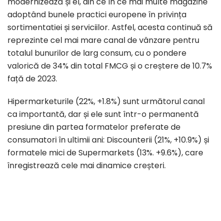
modernizează și el, din ce în ce mai multe magazine
adoptând bunele practici europene în privința
sortimentatiei și serviciilor. Astfel, acesta continuă să
reprezinte cel mai mare canal de vânzare pentru
totalul bunurilor de larg consum, cu o pondere
valorică de 34% din total FMCG și o creștere de 10.7%
față de 2023.
Hipermarketurile (22%, +1.8%) sunt următorul canal
ca importantă, dar și ele sunt într-o permanentă
presiune din partea formatelor preferate de
consumatori în ultimii ani: Discounterii (21%, +10.9%) și
formatele mici de Supermarkets (13%. +9.6%), care
înregistrează cele mai dinamice creșteri.