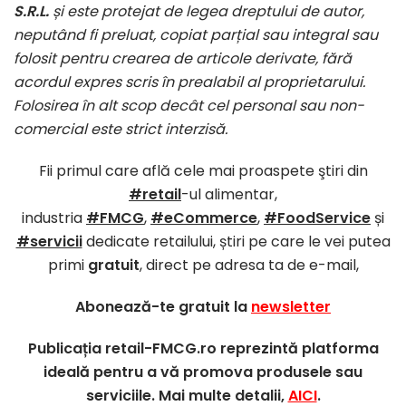
S.R.L.
și este protejat de legea dreptului de autor,
neputând fi preluat, copiat parțial sau integral sau
folosit pentru crearea de articole derivate, fără
acordul expres scris în prealabil al proprietarului.
Folosirea în alt scop decât cel personal sau non-
comercial este strict interzisă.
Fii primul care află cele mai proaspete ştiri din
#retail
-ul alimentar,
industria
#FMCG
,
#eCommerce
,
#FoodService
și
#servicii
dedicate retailului, știri pe care le vei putea
primi
gratuit
, direct pe adresa ta de e-mail,
Abonează-te gratuit la
newsletter
Publicația retail-FMCG.ro reprezintă platforma
ideală pentru a vă promova produsele sau
serviciile. Mai multe detalii,
AICI
.