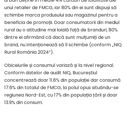
urban
deține în medie 4.4 carduri de loialitate
ale
unui retailer de FMCG, iar 80% din ei sunt dispuși să
schimbe marca produsului sau magazinul pentru a
beneficia de promoții. Doar consumatorii din mediul
rural au o atitudine mai loială față de branduri, 80%
dintre ei afirmând că dacă sunt mulțumiți de un
brand, nu intenționează să îl schimbe (conform „NIQ
Rural România 2024”).
Obiceiurile și consumul variază și la nivel regional.
Conform datelor de audit NIQ, Bucureștiul
concentrează doar 11.8% din populație dar consumă
17.6% din totalul de FMCG, la polul opus situându-se
regiunea Nord-Est, cu 17% din populația țării și doar
13.9% din consum.