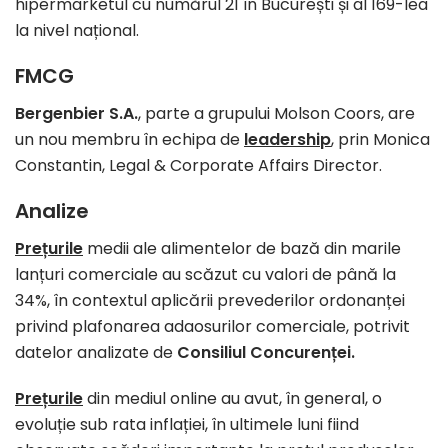
hipermarketul cu numărul 21 în București și al 169-lea
la nivel național.
FMCG
Bergenbier S.A.
, parte a grupului Molson Coors, are
un nou membru în echipa de
leadership
, prin Monica
Constantin, Legal & Corporate Affairs Director.
Analize
Prețurile
medii ale alimentelor de bază din marile
lanțuri comerciale au scăzut cu valori de până la
34%, în contextul aplicării prevederilor ordonanței
privind plafonarea adaosurilor comerciale, potrivit
datelor analizate de
Consiliul Concurenței.
Prețurile
din mediul online au avut, în general, o
evoluție sub rata inflației, în ultimele luni fiind