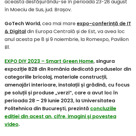
aceasta desfășurându-se în perioada 23-28 august
în Moeciu de Sus, jud. Brașov.
GoTech World
, cea mai mare
expo-conferință de IT
& Digital
din Europa Centrală și de Est, va avea loc
anul acesta pe 8 și 9 noiembrie, la Romexpo, Pavilion
B1.
EXPO DIY 2023 – Smart Green Home
, singura
expoziție B2B din România dedicată produselor din
categoriile bricolaj, materiale construcții,
amenajări interioare, instalații și grădină, cu focus
pe soluții și produse „verzi”, care a avut loc în
perioada 28 – 29 iunie 2023, la Universitatea
Politehnica din București, prezintă
concluziile
ediției din acest an, cifre, imagini și povestea
video
.