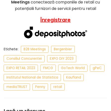
Meetings
conectează companiile de retail cu
potențialii furnizori de servicii pentru retail
Înregistrare
Etichete:
B2B Meetings
Bergenbier
Consiliul Concurentei
EXPO DIY 2023
EXPO RETAIL 2023
FMCG
GoTech World
gPeC
Institutul National de Statistica
Kaufland
mediaTRUST
Penny
retail
Lasă un răspuns