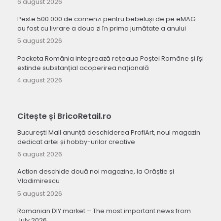
6 august 2026
Peste 500.000 de comenzi pentru bebeluși de pe eMAG
au fost cu livrare a doua zi în prima jumătate a anului
5 august 2026
Packeta România integrează rețeaua Poștei Române și își
extinde substanțial acoperirea națională
4 august 2026
Citește și BricoRetail.ro
București Mall anunță deschiderea ProfiArt, noul magazin
dedicat artei și hobby-urilor creative
6 august 2026
Action deschide două noi magazine, la Orăștie și
Vladimirescu
5 august 2026
Romanian DIY market – The most important news from
July 2026