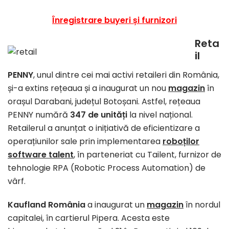
Înregistrare buyeri și furnizori
Reta
il
PENNY
, unul dintre cei mai activi retaileri din România,
și-a extins rețeaua și a inaugurat un nou
magazin
în
orașul Darabani, județul Botoșani. Astfel, rețeaua
PENNY numără
347 de unități
la nivel național.
Retailerul a anunțat o inițiativă de eficientizare a
operațiunilor sale prin implementarea
roboților
software talent
, în parteneriat cu Tailent, furnizor de
tehnologie RPA (Robotic Process Automation) de
vârf.
Kaufland România
a inaugurat un
magazin
în nordul
capitalei, în cartierul Pipera. Acesta este