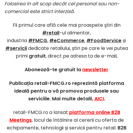
Folosirea în alt scop decât cel personal sau non-
comercial este strict interzisă.
Fii primul care află cele mai proaspete ştiri din
#retail
-ul alimentar,
industria
#FMCG
,
#eCommerce
,
#FoodService
și
#servicii
dedicate retailului, știri pe care le vei putea
primi
gratuit
, direct pe adresa ta de e-mail,
Abonează-te gratuit la
newsletter
Publicația retail-FMCG.ro reprezintă platforma
ideală pentru a vă promova produsele sau
serviciile. Mai multe detalii,
AICI
.
retail-FMCG.ro a lansat
platforma online B2B
Meetings
, locul de întâlnire al cererii cu oferta de
echipamente, tehnologii și servicii pentru retail.
B2B