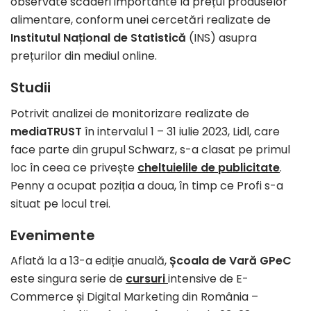
observate scăderi importante la prețul produselor
alimentare, conform unei cercetări realizate de
Institutul Național de Statistică
(INS) asupra
prețurilor din mediul online.
Studii
Potrivit analizei de monitorizare realizate de
mediaTRUST
în intervalul 1 – 31 iulie 2023, Lidl, care
face parte din grupul Schwarz, s-a clasat pe primul
loc în ceea ce privește
cheltuielile de publicitate
.
Penny a ocupat poziția a doua, în timp ce Profi s-a
situat pe locul trei.
Evenimente
Aflată la a 13-a ediție anuală,
Școala de Vară GPeC
este singura serie de
cursuri
intensive de E-
Commerce și Digital Marketing din România –