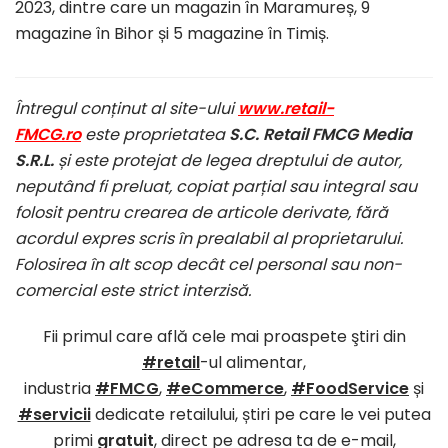
2023, dintre care un magazin în Maramureș, 9
magazine în Bihor și 5 magazine în Timiș.
Întregul conținut al site-ului
www.retail-
FMCG.ro
este proprietatea
S.C. Retail FMCG Media
S.R.L.
și este protejat de legea dreptului de autor,
neputând fi preluat, copiat parțial sau integral sau
folosit pentru crearea de articole derivate, fără
acordul expres scris în prealabil al proprietarului.
Folosirea în alt scop decât cel personal sau non-
comercial este strict interzisă.
Fii primul care află cele mai proaspete ştiri din
#retail
-ul alimentar,
industria
#FMCG
,
#eCommerce
,
#FoodService
și
#servicii
dedicate retailului, știri pe care le vei putea
primi
gratuit
, direct pe adresa ta de e-mail,