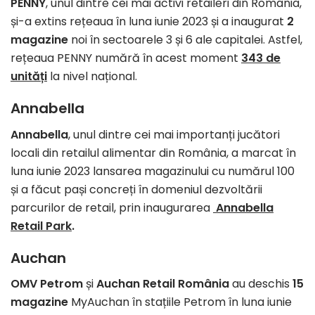
PENNY
, unul dintre cei mai activi retaileri din România,
și-a extins rețeaua în luna iunie 2023 și a inaugurat
2
magazine
noi în sectoarele 3 și 6 ale capitalei. Astfel,
rețeaua PENNY numără în acest moment
343 de
unități
la nivel național.
Annabella
Annabella
, unul dintre cei mai importanți jucători
locali din retailul alimentar din România, a marcat în
luna iunie 2023 lansarea magazinului cu numărul 100
și a făcut pași concreți în domeniul dezvoltării
parcurilor de retail, prin inaugurarea
Annabella
Retail Park
.
Auchan
OMV Petrom
și
Auchan Retail România
au deschis
15
magazine
MyAuchan în stațiile Petrom în luna iunie