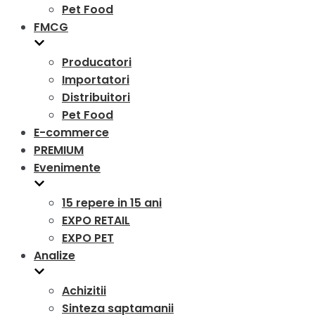
Pet Food
FMCG
Producatori
Importatori
Distribuitori
Pet Food
E-commerce
PREMIUM
Evenimente
15 repere in 15 ani
EXPO RETAIL
EXPO PET
Analize
Achizitii
Sinteza saptamanii