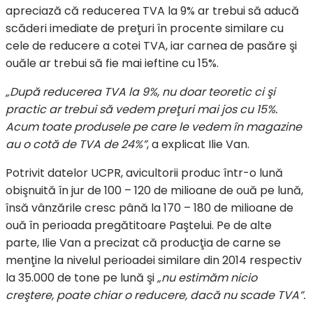
apreciază că reducerea TVA la 9% ar trebui să aducă
scăderi imediate de preţuri în procente similare cu
cele de reducere a cotei TVA, iar carnea de pasăre şi
ouăle ar trebui să fie mai ieftine cu 15%.
„După reducerea TVA la 9%, nu doar teoretic ci şi
practic ar trebui să vedem preţuri mai jos cu 15%.
Acum toate produsele pe care le vedem în magazine
au o cotă de TVA de 24%”
, a explicat Ilie Van.
Potrivit datelor UCPR, avicultorii produc într-o lună
obişnuită în jur de 100 – 120 de milioane de ouă pe lună,
însă vânzările cresc până la 170 – 180 de milioane de
ouă în perioada pregătitoare Paştelui. Pe de alte
parte, Ilie Van a precizat că producţia de carne se
menţine la nivelul perioadei similare din 2014 respectiv
la 35.000 de tone pe lună şi
„nu estimăm nicio
creştere, poate chiar o reducere, dacă nu scade TVA”.