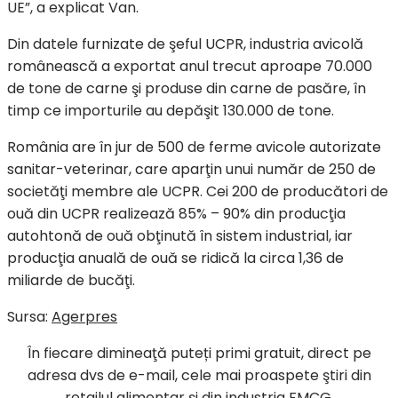
UE”, a explicat Van.
Din datele furnizate de şeful UCPR, industria avicolă
românească a exportat anul trecut aproape 70.000
de tone de carne şi produse din carne de pasăre, în
timp ce importurile au depăşit 130.000 de tone.
România are în jur de 500 de ferme avicole autorizate
sanitar-veterinar, care aparţin unui număr de 250 de
societăţi membre ale UCPR. Cei 200 de producători de
ouă din UCPR realizează 85% – 90% din producţia
autohtonă de ouă obţinută în sistem industrial, iar
producţia anuală de ouă se ridică la circa 1,36 de
miliarde de bucăţi.
Sursa:
Agerpres
În fiecare dimineaţă puteți primi gratuit, direct pe
adresa dvs de e-mail, cele mai proaspete ştiri din
retailul alimentar şi din industria FMCG.