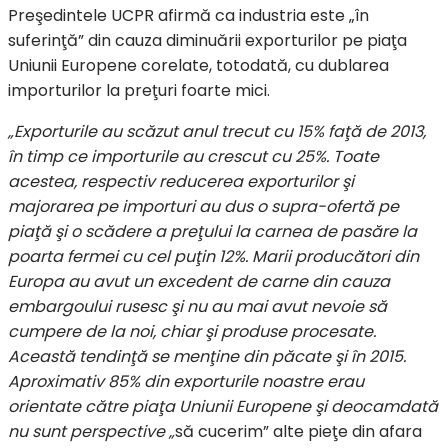
Preşedintele UCPR afirmă ca industria este „în
suferinţă” din cauza diminuării exporturilor pe piaţa
Uniunii Europene corelate, totodată, cu dublarea
importurilor la preţuri foarte mici.
„Exporturile au scăzut anul trecut cu 15% faţă de 2013,
în timp ce importurile au crescut cu 25%. Toate
acestea, respectiv reducerea exporturilor şi
majorarea pe importuri au dus o supra-ofertă pe
piaţă şi o scădere a preţului la carnea de pasăre la
poarta fermei cu cel puţin 12%. Marii producători din
Europa au avut un excedent de carne din cauza
embargoului rusesc şi nu au mai avut nevoie să
cumpere de la noi, chiar şi produse procesate.
Această tendinţă se menţine din păcate şi în 2015.
Aproximativ 85% din exporturile noastre erau
orientate către piaţa Uniunii Europene şi deocamdată
nu sunt perspective „
să cucerim” alte pieţe din afara