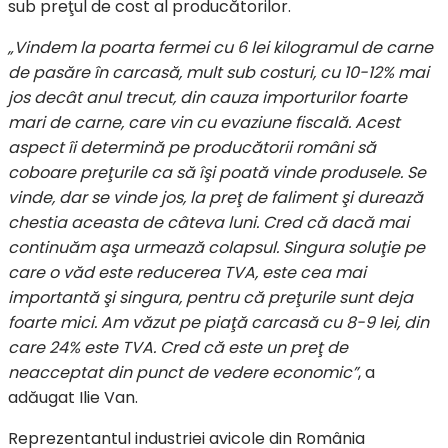
sub preţul de cost al producătorilor.
„Vindem la poarta fermei cu 6 lei kilogramul de carne
de pasăre în carcasă, mult sub costuri, cu 10-12% mai
jos decât anul trecut, din cauza importurilor foarte
mari de carne, care vin cu evaziune fiscală. Acest
aspect îi determină pe producătorii români să
coboare preţurile ca să îşi poată vinde produsele. Se
vinde, dar se vinde jos, la preţ de faliment şi durează
chestia aceasta de câteva luni. Cred că dacă mai
continuăm aşa urmează colapsul. Singura soluţie pe
care o văd este reducerea TVA, este cea mai
importantă şi singura, pentru că preţurile sunt deja
foarte mici. Am văzut pe piaţă carcasă cu 8-9 lei, din
care 24% este TVA. Cred că este un preţ de
neacceptat din punct de vedere economic”
, a
adăugat Ilie Van.
Reprezentantul industriei avicole din România