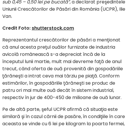
sub 0,45 – 0,50 lei pe bucată”
, a declarat preşedintele
Uniunii Crescătorilor de Păsări din România (UCPR), Ilie
Van.
Credit Foto:
shutterstock.com
Reprezentantul crescătorilor de păsări a menţionat
că anul acesta preţul ouălor furnizate de industria
avicolă românească s-a depreciat încă de la
începutul lunii martie, mult mai devreme faţă de anul
trecut, când oferta de ouă provenită din gospodăriile
ţărăneşti a intrat ceva mai târziu pe piaţă. Conform
estimărilor, în gospodăriile ţărăneşti se produc de
patru ori mai multe ouă decât în sistem industrial,
respectiv în jur de 400-450 de milioane de ouă lunar.
Pe de altă parte, şeful UCPR afirmă că situaţia este
similară şi în cazul cărnii de pasăre, în condiţiile în care
aceasta se vinde cu 6 lei pe kilogram la poarta fermei,