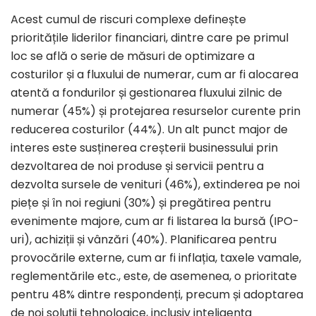
Acest cumul de riscuri complexe definește
prioritățile liderilor financiari, dintre care pe primul
loc se află o serie de măsuri de optimizare a
costurilor și a fluxului de numerar, cum ar fi alocarea
atentă a fondurilor și gestionarea fluxului zilnic de
numerar (45%) și protejarea resurselor curente prin
reducerea costurilor (44%). Un alt punct major de
interes este susținerea creșterii businessului prin
dezvoltarea de noi produse și servicii pentru a
dezvolta sursele de venituri (46%), extinderea pe noi
piețe și în noi regiuni (30%) și pregătirea pentru
evenimente majore, cum ar fi listarea la bursă (IPO-
uri), achiziții și vânzări (40%). Planificarea pentru
provocările externe, cum ar fi inflația, taxele vamale,
reglementările etc., este, de asemenea, o prioritate
pentru 48% dintre respondenți, precum și adoptarea
de noi soluții tehnologice, inclusiv inteligența