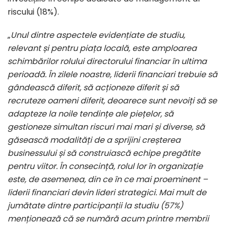
riscului (18%).
„
Unul dintre aspectele evidențiate de studiu,
relevant și pentru piața locală, este amploarea
schimbărilor rolului directorului financiar în ultima
perioadă. În zilele noastre, liderii financiari trebuie să
gândească diferit, să acționeze diferit și să
recruteze oameni diferit, deoarece sunt nevoiți să se
adapteze la noile tendințe ale piețelor, să
gestioneze simultan riscuri mai mari și diverse, să
găsească modalități de a sprijini creșterea
businessului și să construiască echipe pregătite
pentru viitor. În consecință, rolul lor în organizație
este, de asemenea, din ce în ce mai proeminent –
liderii financiari devin lideri strategici. Mai mult de
jumătate dintre participanții la studiu (57%)
menționează că se numără acum printre membrii