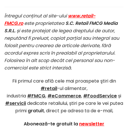
Întregul conținut al site-ului
www.retail-
FMCG.ro
este proprietatea
S.C. Retail FMCG Media
S.R.L.
și este protejat de legea dreptului de autor,
neputând fi preluat, copiat parțial sau integral sau
folosit pentru crearea de articole derivate, fără
acordul expres scris în prealabil al proprietarului.
Folosirea în alt scop decât cel personal sau non-
comercial este strict interzisă.
Fii primul care află cele mai proaspete ştiri din
#retail
-ul alimentar,
industria
#FMCG
,
#eCommerce
,
#FoodService
și
#servicii
dedicate retailului, știri pe care le vei putea
primi
gratuit
, direct pe adresa ta de e-mail,
Abonează-te gratuit la
newsletter