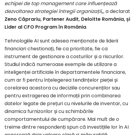
echipei de top management care influențează
dezvoltarea strategiei întregii organizații
„, a declarat
Zeno Căprariu, Partener Audit, Deloitte România, și
Lider al CFO Program în România
.
Tehnologiile AI sunt adesea menționate de liderii
financiari chestionați, fie ca prioritate, fie ca
instrument de gestionare a costurilor și a riscurilor.
Studiul indică numeroase exemple de utilizare a
inteligenței artificiale în departamentele financiare,
cum ar fi pentru înțelegerea tendințelor pieței și
corelarea acestora cu deciziile concurenților sau
pentru extragerea de informații prin combinarea
datelor legate de prețuri cu nivelurile de inventar, cu
dinamica furnizorilor și cu schimbările
comportamentului de cumpărare. Mai mult de o
treime dintre respondenți spun că investițiile lor în AI
generează deja valoare clară și măsurabilă.