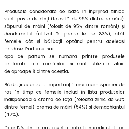
Produsele considerate de bază în îngrijirea zilnică
sunt: pasta de dinți (folosită de 96% dintre români),
săpunul de mâini (folosit de 95% dintre români) și
deodorantul (utilizat în proporție de 83%), atât
femeile cât și bărbații optând pentru aceleași
produse. Parfumul sau
apa de parfum se numără printre produsele
preferate ale românilor și sunt utilizate zilnic
de aproape ¾ dintre aceștia.
Bărbații acordă o importanță mai mare spumei de
ras, în timp ce femeile includ în lista produselor
indispensabile crema de față (folosită zilnic de 60%
dintre femei), crema de mâini (54%) și demachiantul
(47%).
Doar 12% dintre femei sunt atente la ingredientele pe