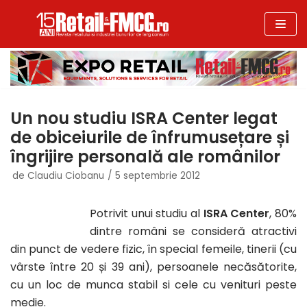
Sari
la
conținut
Un nou studiu ISRA Center legat
de obiceiurile de înfrumusețare și
îngrijire personală ale românilor
de
Claudiu Ciobanu
5 septembrie 2012
Potrivit unui studiu al
ISRA Center
, 80%
dintre români se consideră atractivi
din punct de vedere fizic, în special femeile, tinerii (cu
vârste între 20 și 39 ani), persoanele necăsătorite,
cu un loc de munca stabil si cele cu venituri peste
medie.