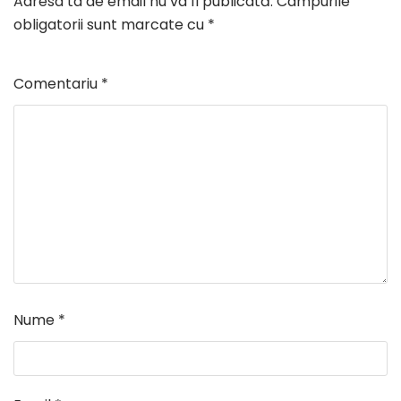
Adresa ta de email nu va fi publicată.
Câmpurile
obligatorii sunt marcate cu
*
Comentariu
*
Nume
*