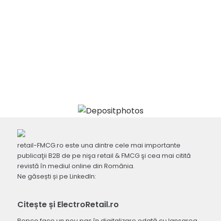
retail-FMCG.ro este una dintre cele mai importante
publicaţii B2B de pe nişa retail & FMCG şi cea mai citită
revistă în mediul online din România.
Ne găsești și pe LinkedIn:
Citește și ElectroRetail.ro
Pepco face un nou pas în digitalizare odată cu lansarea