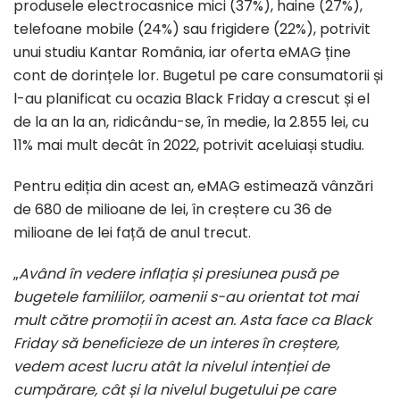
produsele electrocasnice mici (37%)​, haine (27%),
telefoane mobile (24%) sau frigidere (22%​), potrivit
unui studiu Kantar România, iar oferta eMAG ține
cont de dorințele lor. Bugetul pe care consumatorii și
l-au planificat cu ocazia Black Friday a crescut și el
de la an la an, ridicându-se, în medie, la 2.855 lei, cu
11% mai mult decât în 2022, potrivit aceluiași studiu.
Pentru ediția din acest an, eMAG estimează vânzări
de 680 de milioane de lei, în creștere cu 36 de
milioane de lei față de anul trecut.
„
Având în vedere inflația și presiunea pusă pe
bugetele familiilor, oamenii s-au orientat tot mai
mult către promoții în acest an. Asta face ca Black
Friday să beneficieze de un interes în creștere,
vedem acest lucru atât la nivelul intenției de
cumpărare, cât și la nivelul bugetului pe care