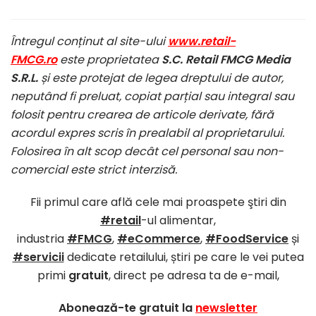
Întregul conținut al site-ului
www.retail-
FMCG.ro
este proprietatea
S.C. Retail FMCG Media
S.R.L.
și este protejat de legea dreptului de autor,
neputând fi preluat, copiat parțial sau integral sau
folosit pentru crearea de articole derivate, fără
acordul expres scris în prealabil al proprietarului.
Folosirea în alt scop decât cel personal sau non-
comercial este strict interzisă.
Fii primul care află cele mai proaspete ştiri din
#retail
-ul alimentar,
industria
#FMCG
,
#eCommerce
,
#FoodService
și
#servicii
dedicate retailului, știri pe care le vei putea
primi
gratuit
, direct pe adresa ta de e-mail,
Abonează-te gratuit la
newsletter