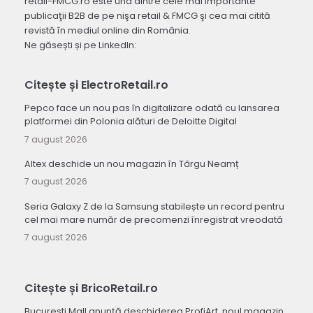
retail-FMCG.ro este una dintre cele mai importante
publicaţii B2B de pe nişa retail & FMCG şi cea mai citită
revistă în mediul online din România.
Ne găsești și pe LinkedIn:
Citește și ElectroRetail.ro
Pepco face un nou pas în digitalizare odată cu lansarea
platformei din Polonia alături de Deloitte Digital
7 august 2026
Altex deschide un nou magazin în Târgu Neamț
7 august 2026
Seria Galaxy Z de la Samsung stabilește un record pentru
cel mai mare număr de precomenzi înregistrat vreodată
7 august 2026
Citește și BricoRetail.ro
București Mall anunță deschiderea ProfiArt, noul magazin