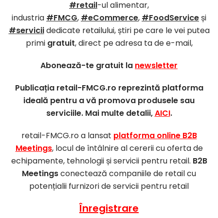
#retail
-ul alimentar,
industria
#FMCG
,
#eCommerce
,
#FoodService
și
#servicii
dedicate retailului, știri pe care le vei putea
primi
gratuit
, direct pe adresa ta de e-mail,
Abonează-te gratuit la
newsletter
Publicația retail-FMCG.ro reprezintă platforma
ideală pentru a vă promova produsele sau
serviciile. Mai multe detalii,
AICI
.
retail-FMCG.ro a lansat
platforma online B2B
Meetings
, locul de întâlnire al cererii cu oferta de
echipamente, tehnologii și servicii pentru retail.
B2B
Meetings
conectează companiile de retail cu
potențialii furnizori de servicii pentru retail
Înregistrare