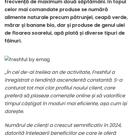
frecvență de maximum două săptămâni. În topul
celor mai comandate produse se numără
alimente naturale precum pătrunjel, ceapă verde,
mărar și banane bio, dar și produse de genul ulei
de floarea soarelui, apă plată și diverse tipuri de
făinuri.
„
În cel de-al treilea an de activitate, Freshful a
înregistrat o tendință ascendentă constantă. S-a
conturat tot mai clar profilul noului client, care
preferă să plaseze comenzile online și să valorifice
timpul câștigat în moduri mai eficiente, așa cum își
dorește.
Numărul de clienți a crescut semnificativ în 2024,
datorită înțelegerii beneficiilor pe care le oferă