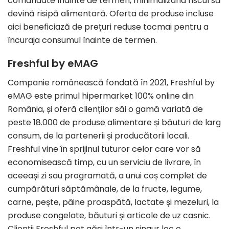
comandate înainte de termen, minimalizând riscul să
devină risipă alimentară. Oferta de produse incluse
aici beneficiază de prețuri reduse tocmai pentru a
încuraja consumul înainte de termen.
Freshful by eMAG
Companie românească fondată în 2021, Freshful by
eMAG este primul hipermarket 100% online din
România, și oferă clienților săi o gamă variată de
peste 18.000 de produse alimentare și băuturi de larg
consum, de la partenerii și producătorii locali.
Freshful vine în sprijinul tuturor celor care vor să
economisească timp, cu un serviciu de livrare, în
aceeași zi sau programată, a unui coș complet de
cumpărături săptămânale, de la fructe, legume,
carne, pește, pâine proaspătă, lactate și mezeluri, la
produse congelate, băuturi și articole de uz casnic.
Clienții Freshful pot găsi într-un singur loc o