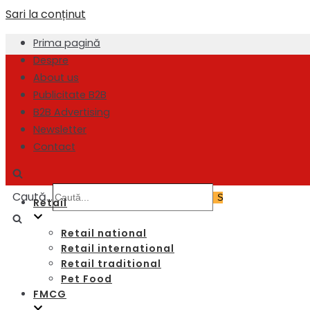
Sari la conținut
Prima pagină
Despre
About us
Publicitate B2B
B2B Advertising
Newsletter
Contact
Caută...
Retail
Retail national
Retail international
Retail traditional
Pet Food
FMCG