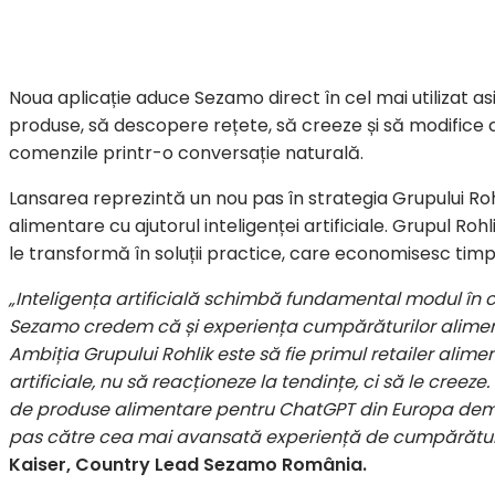
Noua aplicație aduce Sezamo direct în cel mai utilizat as
produse, să descopere rețete, să creeze și să modifice c
comenzile printr-o conversație naturală.
Lansarea reprezintă un nou pas în strategia Grupului Ro
alimentare cu ajutorul inteligenței artificiale. Grupul Rohl
le transformă în soluții practice, care economisesc timp și 
„Inteligența artificială schimbă fundamental modul în 
Sezamo credem că și experiența cumpărăturilor alimenta
Ambiția Grupului Rohlik este să fie primul retailer alimen
artificiale, nu să reacționeze la tendințe, ci să le creeze
de produse alimentare pentru ChatGPT din Europa demo
pas către cea mai avansată experiență de cumpărături
Kaiser, Country Lead Sezamo România.