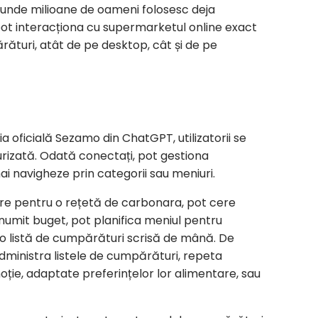
 unde milioane de oameni folosesc deja
nții pot interacționa cu supermarketul online exact
ături, atât de pe desktop, cât și de pe
ia oficială Sezamo din ChatGPT, utilizatorii se
urizată. Odată conectați, pot gestiona
i navigheze prin categorii sau meniuri.
esare pentru o rețetă de carbonara, pot cere
numit buget, pot planifica meniul pentru
o listă de cumpărături scrisă de mână. De
dministra listele de cumpărături, repeta
ție, adaptate preferințelor lor alimentare, sau