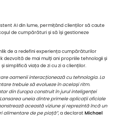
istent AI din lume, permițând clienților să caute
oșul de cumpărături și să își gestioneze
hlik de a redefini experiența cumpărăturilor
ik dezvoltă de mai mulți ani propriile tehnologii și
simplifică viața de zi cu zi a clienților.
care oamenii interacționează cu tehnologia. La
re trebuie să evolueze în același ritm.
tar din Europa construit în jurul inteligenței
. Lansarea uneia dintre primele aplicații oficiale
nstrează această viziune și reprezintă încă un
 alimentare de pe piață”
, a declarat
Michael