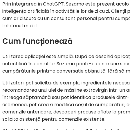
Prin integrarea în ChatGPT, Sezamo este prezent acolo
inteligența artificială în activitățile lor de zi cu zi. Clie
cum ar discuta cu un consultant personal pentru cumpăr
telefonul mobil.
Cum funcționează
Utilizarea aplicației este simplă. După ce deschid aplicaț
autentifică în contul lor Sezamo printr-o conexiune sec
cumpărăturile printr-o conversație obișnuită, fără să ma
Utilizatorii pot solicita, de exemplu, ingredientele nec
recomandarea unui ulei de măsline extravirgin într-un a
întreaga săptămână sau pot identifica produsele dintr-
asemenea, pot crea și modifica coșul de cumpărături, a
comenzile anterioare, descoperi produse aflate la promo
solicita asistență pentru comenzile existente.