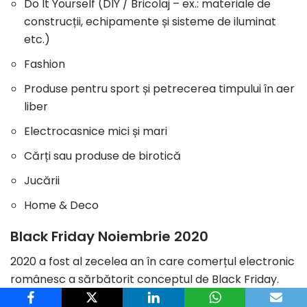
Do It Yourself (DIY / Bricolaj – ex.: materiale de
construcții, echipamente și sisteme de iluminat
etc.)
Fashion
Produse pentru sport și petrecerea timpului în aer
liber
Electrocasnice mici și mari
Cărți sau produse de birotică
Jucării
Home & Deco
Black Friday Noiembrie 2020
2020 a fost al zecelea an în care comerțul electronic
românesc a sărbătorit conceptul de Black Friday.
Potrivit reprezentanților eMAG, cea de a 10-a ediție