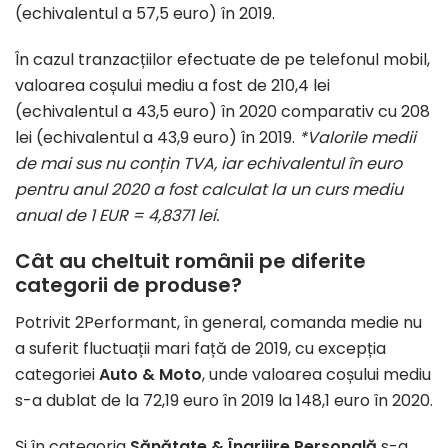
(echivalentul a 57,5 euro) în 2019.
În cazul tranzacțiilor efectuate de pe telefonul mobil,
valoarea coșului mediu a fost de 210,4 lei
(echivalentul a 43,5 euro) în 2020 comparativ cu 208
lei (echivalentul a 43,9 euro) în 2019.
*Valorile medii
de mai sus nu conțin TVA, iar echivalentul în euro
pentru anul 2020 a fost calculat la un curs mediu
anual de 1 EUR = 4,8371 lei.
Cât au cheltuit românii pe diferite
categorii de produse?
Potrivit 2Performant, în general, comanda medie nu
a suferit fluctuații mari față de 2019, cu excepția
categoriei
Auto & Moto
, unde valoarea coșului mediu
s-a dublat de la 72,19 euro în 2019 la 148,1 euro în 2020.
Și în categoria
Sănătate & Îngrijire Personală
s-a