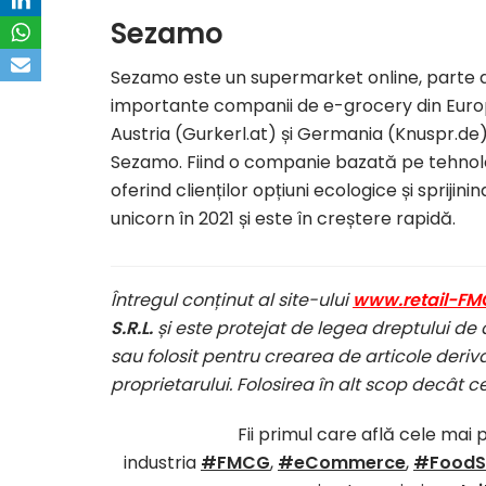
Sezamo
Sezamo este un supermarket online, parte di
importante companii de e-grocery din Europa. 
Austria (Gurkerl.at) și Germania (Knuspr.de)
Sezamo. Fiind o companie bazată pe tehnolog
oferind clienților opțiuni ecologice și sprijini
unicorn în 2021 și este în creștere rapidă.
Întregul conținut al site-ului
www.retail-FM
S.R.L.
și este protejat de legea dreptului de 
sau folosit pentru crearea de articole deriva
proprietarului. Folosirea în alt scop decât c
Fii primul care află cele mai 
industria
#FMCG
,
#eCommerce
,
#FoodS