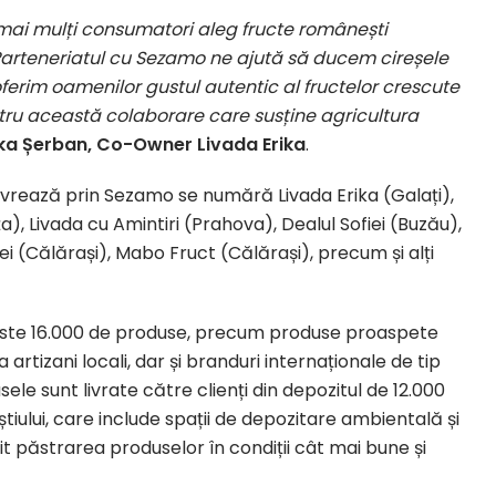
 mai mulți consumatori aleg fructe românești
. Parteneriatul cu Sezamo ne ajută să ducem cireșele
oferim oamenilor gustul autentic al fructelor crescute
tru această colaborare care susține agricultura
ika Șerban, Co-Owner Livada Erika
.
 livrează prin Sezamo se numără Livada Erika (Galați),
ța), Livada cu Amintiri (Prahova), Dealul Sofiei (Buzău),
 (Călărași), Mabo Fruct (Călărași), precum și alți
peste 16.000 de produse, precum produse proaspete
 artizani locali, dar și branduri internaționale de tip
ele sunt livrate către clienți din depozitul de 12.000
știului, care include spații de depozitare ambientală și
 păstrarea produselor în condiții cât mai bune și