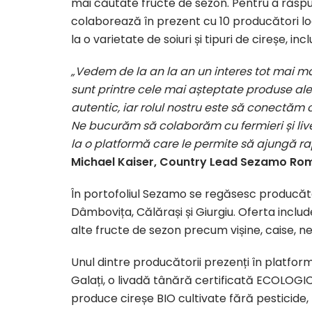
mai căutate fructe de sezon. Pentru a răspu
colaborează în prezent cu 10 producători locali
la o varietate de soiuri și tipuri de cireșe, in
„Vedem de la an la an un interes tot mai ma
sunt printre cele mai așteptate produse ale v
autentic, iar rolul nostru este să conectăm
Ne bucurăm să colaborăm cu fermieri și livez
la o platformă care le permite să ajungă rapid 
Michael Kaiser, Country Lead Sezamo Ro
În portofoliul Sezamo se regăsesc producători
Dâmbovița, Călărași și Giurgiu. Oferta include
alte fructe de sezon precum vișine, caise, ne
Unul dintre producătorii prezenți în platform
Galați, o livadă tânără certificată ECOLOG
produce cireșe BIO cultivate fără pesticide, 