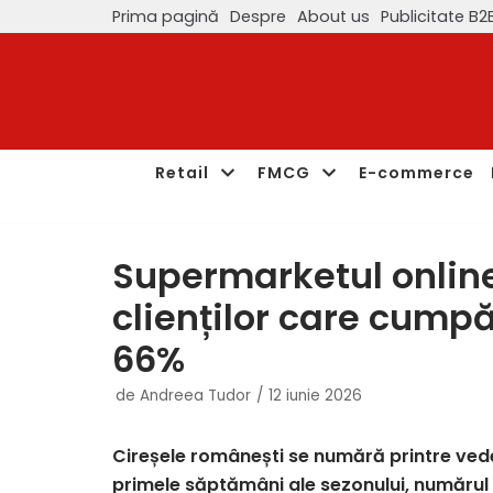
Prima pagină
Despre
About us
Publicitate B2
Sari
la
conținut
Retail
FMCG
E-commerce
Supermarketul onlin
clienților care cumpă
66%
de
Andreea Tudor
12 iunie 2026
Cireșele românești se numără printre vede
primele săptămâni ale sezonului, numărul 