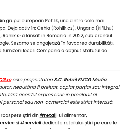
n grupul european Rohlik, una dintre cele mai
Deja activ în: Cehia (Rohlik.cz), Ungaria (Kifli.hu),
, Rohlik s-a lansat în România în 2022, sub brandul
ie, Sezamo se angajează în favoarea durabilității,
nd furnizorii locali. Compania a obținut statutul de
CG.ro
este proprietatea
S.C. Retail FMCG Media
autor, neputând fi preluat, copiat parțial sau integral
te, fără acordul expres scris în prealabil al
el personal sau non-comercial este strict interzisă.
proaspete ştiri din
#retail
-ul alimentar,
ervice
și
#servicii
dedicate retailului, știri pe care le