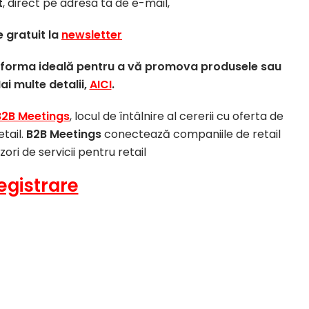
t
, direct pe adresa ta de e-mail,
 gratuit la
newsletter
atforma ideală pentru a vă promova produsele sau
Mai multe detalii,
AICI
.
B2B Meetings
, locul de întâlnire al cererii cu oferta de
etail.
B2B Meetings
conectează companiile de retail
izori de servicii pentru retail
egistrare