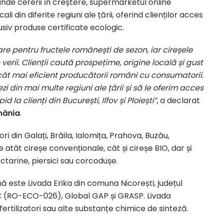
nde cererii în creștere, supermarketul online
 din diferite regiuni ale țării, oferind clienților acces
clusiv produse certificate ecologic.
re pentru fructele românești de sezon, iar cireșele
erii. Clienții caută prospețime, origine locală și gust
 cât mai eficient producătorii români cu consumatorii.
i din mai multe regiuni ale țării și să le oferim acces
la clienți din București, Ilfov și Ploiești”
, a declarat
mânia
.
 din Galați, Brăila, Ialomița, Prahova, Buzău,
 atât cireșe convenționale, cât și cireșe BIO, dar și
ctarine, piersici sau corcodușe.
ă este Livada Erika din comuna Nicorești, județul
IC (RO-ECO-026), Global GAP și GRASP. Livada
fertilizatori sau alte substanțe chimice de sinteză.