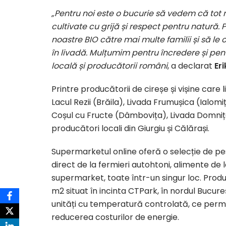
„Pentru noi este o bucurie să vedem că tot
cultivate cu grijă și respect pentru natură
noastre BIO către mai multe familii și să le 
în livadă. Mulțumim pentru încredere și pen
locală și producătorii români
, a declarat
Er
Printre producătorii de cireșe și vișine care
Lacul Rezii (Brăila), Livada Frumușica (Ialomi
Coșul cu Fructe (Dâmbovița), Livada Domniței
producători locali din Giurgiu și Călărași.
Supermarketul online oferă o selecție de 
direct de la fermieri autohtoni, alimente de la
supermarket, toate într-un singur loc. Produs
m2 situat în incinta CTPark, în nordul Bucure
unități cu temperatură controlată, ce permit
reducerea costurilor de energie.