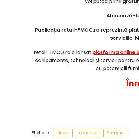
vei putea primi
gratui
Abonează-te
Publicația retail-FMCG.ro reprezintă pl
serviciile. 
retail-FMCG.ro a lansat
platforma online 
echipamente, tehnologii și servicii pentru r
cu potențialii furn
Înr
Etichete:
cirese
comenzi
Sezamo