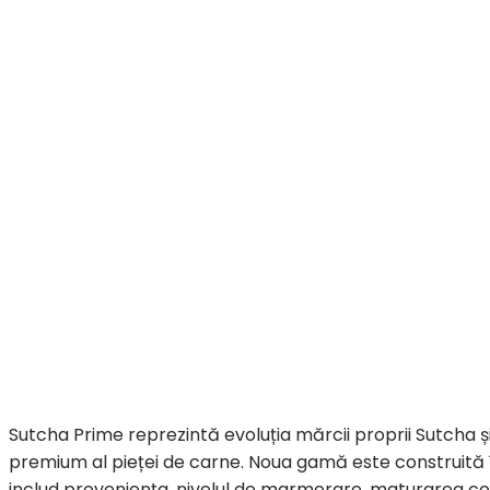
Sutcha Prime reprezintă evoluția mărcii proprii Sutch
premium al pieței de carne. Noua gamă este construită în j
includ proveniența, nivelul de marmorare, maturarea co