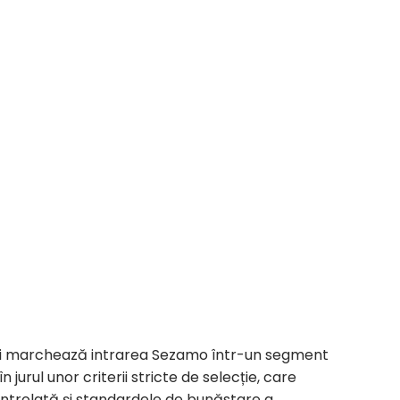
a și marchează intrarea Sezamo într-un segment
urul unor criterii stricte de selecție, care
ntrolată și standardele de bunăstare a