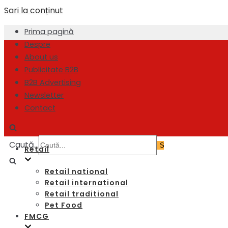
Sari la conținut
Prima pagină
Despre
About us
Publicitate B2B
B2B Advertising
Newsletter
Contact
Caută...
Retail
Retail national
Retail international
Retail traditional
Pet Food
FMCG