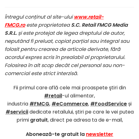
Întregul conținut al site-ului
www.retail-
FMCG.ro
este proprietatea
S.C. Retail FMCG Media
S.R.L.
și este protejat de legea dreptului de autor,
neputând fi preluat, copiat parțial sau integral sau
folosit pentru crearea de articole derivate, fără
acordul expres scris în prealabil al proprietarului.
Folosirea în alt scop decât cel personal sau non-
comercial este strict interzisă.
Fii primul care află cele mai proaspete ştiri din
#retail
-ul alimentar,
industria
#FMCG
,
#eCommerce
,
#FoodService
și
#servicii
dedicate retailului, știri pe care le vei putea
primi
gratuit
, direct pe adresa ta de e-mail,
Abonează-te gratuit la
newsletter