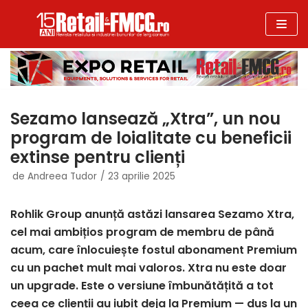
Sari
la
conținut
Sezamo lansează „Xtra”, un nou
program de loialitate cu beneficii
extinse pentru clienți
de
Andreea Tudor
23 aprilie 2025
Rohlik Group anunță astăzi lansarea Sezamo Xtra,
cel mai ambițios program de membru de până
acum, care înlocuiește fostul abonament Premium
cu un pachet mult mai valoros. Xtra nu este doar
un upgrade. Este o versiune îmbunătățită a tot
ceea ce clienții au iubit deja la Premium — dus la un