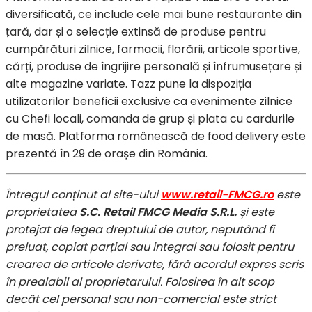
diversificată, ce include cele mai bune restaurante din
țară, dar și o selecție extinsă de produse pentru
cumpărături zilnice, farmacii, florării, articole sportive,
cărți, produse de îngrijire personală și înfrumusețare și
alte magazine variate. Tazz pune la dispoziția
utilizatorilor beneficii exclusive ca evenimente zilnice
cu Chefi locali, comanda de grup și plata cu cardurile
de masă. Platforma românească de food delivery este
prezentă în 29 de orașe din România.
Întregul conținut al site-ului
www.retail-FMCG.ro
este
proprietatea
S.C. Retail FMCG Media S.R.L.
și este
protejat de legea dreptului de autor, neputând fi
preluat, copiat parțial sau integral sau folosit pentru
crearea de articole derivate, fără acordul expres scris
în prealabil al proprietarului. Folosirea în alt scop
decât cel personal sau non-comercial este strict