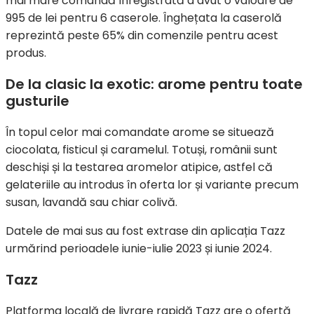
mai mare comandă înregistrată a avut o valoare de
995 de lei pentru 6 caserole. Înghețata la caserolă
reprezintă peste 65% din comenzile pentru acest
produs.
De la clasic la exotic: arome pentru toate
gusturile
În topul celor mai comandate arome se situează
ciocolata, fisticul și caramelul. Totuși, românii sunt
deschiși și la testarea aromelor atipice, astfel că
gelateriile au introdus în oferta lor și variante precum
susan, lavandă sau chiar colivă.
Datele de mai sus au fost extrase din aplicația Tazz
urmărind perioadele iunie-iulie 2023 și iunie 2024.
Tazz
Platforma locală de livrare rapidă Tazz are o ofertă