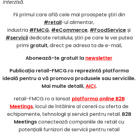
interzisă.
Fii primul care află cele mai proaspete ştiri din
#retail
-ul alimentar,
industria
#FMCG
,
#eCommerce
,
#FoodService
și
#servicii
dedicate retailului, știri pe care le vei putea
primi
gratuit
, direct pe adresa ta de e-mail,
Abonează-te gratuit la
newsletter
Publicația retail-FMCG.ro reprezintă platforma
ideală pentru a vă promova produsele sau serviciile.
Mai multe detalii,
AICI
.
retail-FMCG.ro a lansat
platforma online B2B
Meetings
, locul de întâlnire al cererii cu oferta de
echipamente, tehnologii și servicii pentru retail.
B2B
Meetings
conectează companiile de retail cu
potențialii furnizori de servicii pentru retail