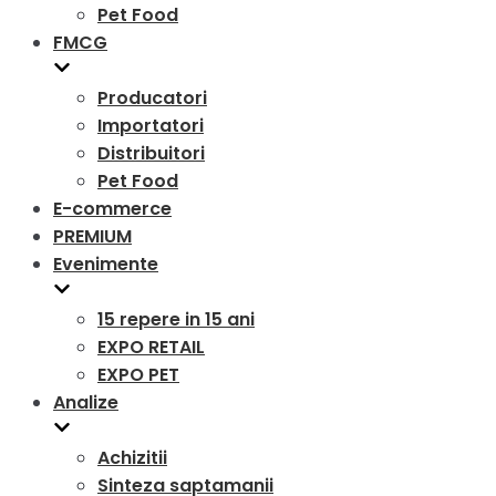
Pet Food
FMCG
Producatori
Importatori
Distribuitori
Pet Food
E-commerce
PREMIUM
Evenimente
15 repere in 15 ani
EXPO RETAIL
EXPO PET
Analize
Achizitii
Sinteza saptamanii