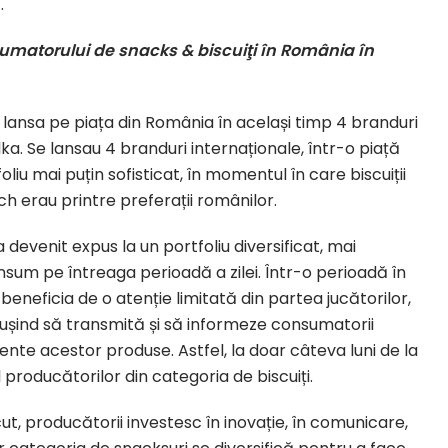
.
atorului de snacks & biscuiţi în România în
 lansa pe piața din România în același timp 4 branduri
ilka. Se lansau 4 branduri internaționale, într-o piață
iu mai puțin sofisticat, în momentul în care biscuiții
ich erau printre preferații românilor.
evenit expus la un portfoliu diversificat, mai
um pe întreaga perioadă a zilei. Într-o perioadă în
 beneficia de o atenție limitată din partea jucătorilor,
eușind să transmită și să informeze consumatorii
ente acestor produse. Astfel, la doar câteva luni de la
 producătorilor din categoria de biscuiți.
ut, producătorii investesc în inovație, în comunicare,