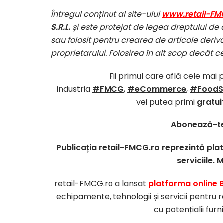
Întregul conținut al site-ului
www.retail-FM
S.R.L.
și este protejat de legea dreptului de 
sau folosit pentru crearea de articole deriva
proprietarului. Folosirea în alt scop decât c
Fii primul care află cele mai 
industria
#FMCG
,
#eCommerce
,
#FoodS
vei putea primi
gratui
Abonează-te
Publicația retail-FMCG.ro reprezintă pl
serviciile. 
retail-FMCG.ro a lansat
platforma online 
echipamente, tehnologii și servicii pentru r
cu potențialii furn