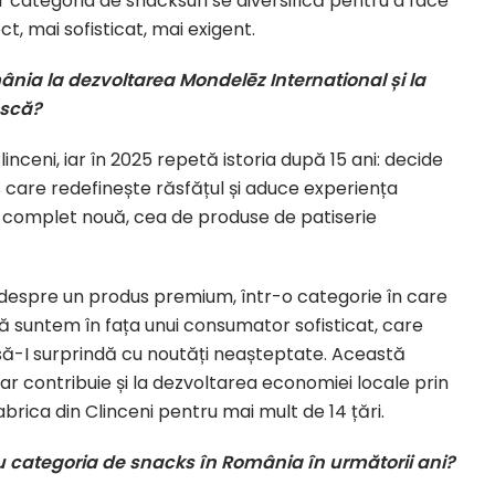
ar categoria de snacksuri se diversifică pentru a face
t, mai sofisticat, mai exigent.
nia la dezvoltarea Mondelēz International și la
ască?
inceni, iar în 2025 repetă istoria după 15 ani: decide
 care redefinește răsfățul și aduce experiența
e complet nouă, cea de produse de patiserie
 despre un produs premium, într-o categorie în care
ă suntem în fața unui consumator sofisticat, care
să-I surprindă cu noutăți neașteptate. Această
ar contribuie și la dezvoltarea economiei locale prin
brica din Clinceni pentru mai mult de 14 țări.
ru categoria de snacks în România în următorii ani?