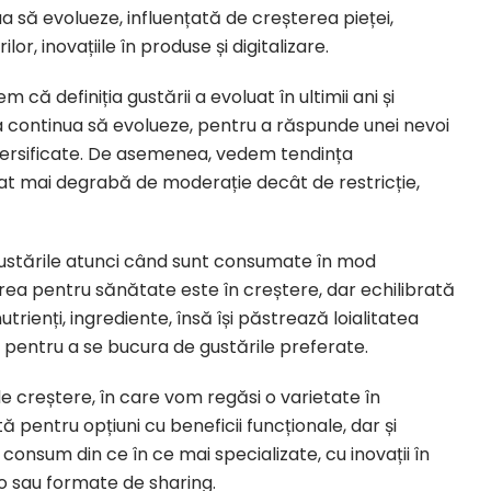
 să evolueze, influențată de creșterea pieței,
, inovațiile în produse și digitalizare.
m că definiția gustării a evoluat în ultimii ani și
 continua să evolueze, pentru a răspunde unei nevoi
iversificate. De asemenea, vedem tendința
at mai degrabă de moderație decât de restricție,
ustările atunci când sunt consumate în mod
zarea pentru sănătate este în creștere, dar echilibrată
trienți, ingrediente, însă își păstrează loialitatea
r pentru a se bucura de gustările preferate.
de creștere, în care vom regăsi o varietate în
ă pentru opțiuni cu beneficii funcționale, dar și
onsum din ce în ce mai specializate, cu inovații în
 sau formate de sharing.