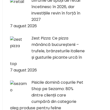
Livrările de spații de retail
încetinesc în 2026, dar
investițiile revin în forță în
2027
7 august 2026
Zest Pizza: Ce pizza
mănâncă bucureștenii –
trufele, brânzeturile italiene
și gusturile picante urcă în
top
7 august 2026
Pisicile domină coșurile Pet
Shop pe Sezamo: 80%
dintre clienții care
cumpără din categorie
aleg produse pentru feline