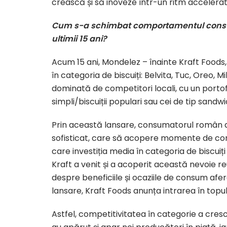
crească și să inoveze într-un ritm accelerat
Cum s-a schimbat comportamentul consum
ultimii 15 ani?
Acum 15 ani, Mondelez – înainte Kraft Foods,
în categoria de biscuiți: Belvita, Tuc, Oreo, M
dominată de competitori locali, cu un portofol
simpli/biscuiții populari sau cei de tip sandw
Prin această lansare, consumatorul român a d
sofisticat, care să acopere momente de cons
care investiția media în categoria de biscuiți
Kraft a venit și a acoperit această nevoie r
despre beneficiile și ocaziile de consum afer
lansare, Kraft Foods anunța intrarea în topul
Astfel, competitivitatea în categorie a cresc