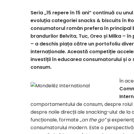
Seria „15 repere în 15 ani” continuă cu unul
evoluția categoriei snacks & biscuits în 
consumatorul român prefera în principal b
brandurilor Belvita, Tuc, Oreo și Milka – î
– a deschis piața către un portofoliu divers
internaționale. Această competiție accelera
investiții în educarea consumatorului și 
consum.
În ace
Comme
Intern
comportamentului de consum, despre rolul pro
despre noile direcții ale snacking-ului: de la
funcționale, formate
„on the go”
și experienț
consumatorului modern. Este o perspectivă 