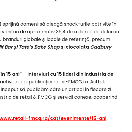
 sprijină oamenii să aleagă
snack-urile
potrivite în
 venituri de aproximativ 36,4 de miliarde de dolari în
u branduri globale și locale de referință, precum
if Bar și
Tate’s
Bake Shop
și ciocolata
Cadbury
în 15 ani” – Interviuri cu 15 lideri din industria de
activitate ai publicației retail-FMCG.ro. Astfel,
nceput să publicăm câte un articol în fiecare zi
ndustria de retail & FMCG și servicii conexe, acoperind
www.retail-fmcg.ro/cat/evenimente/15-ani