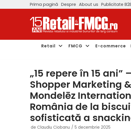
Prima pagină
Despre
About us
Publicitate B2
Sari
la
conținut
Retail
FMCG
E-commerce
„15 repere în 15 ani” 
Shopper Marketing 
Mondelēz Internation
România de la biscuiț
sofisticată a snacki
de
Claudiu Ciobanu
5 decembrie 2025