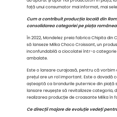
au apărut și apar noi producători în piață, i
față unui consumator mai informat, mai selec
Cum a contribuit producția locală din Româ
consolidarea categoriei pe piața române
În 2022, Mondelez preia fabrica Chipita din Cl
să lanseze Milka Choco Croissant, un produs
inconfundabilă a ciocolatei într-o categori
ambalate.
Este o lansare curajoasă, pentru că vorbim
prețul are un rol important. Este o dovadă c
așteaptă ca brandurile puternice din piață 
lansare reușește să revitalizeze categoria, d
realizarea producție de croasante Milka în fa
Ce direcții majore de evoluție vedeți pent