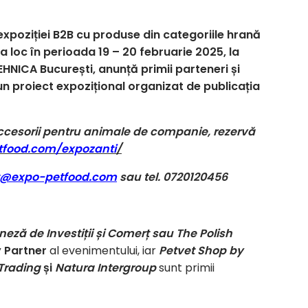
 expoziției B2B cu produse din categoriile hrană
 loc în perioada 19 – 20 februarie 2025, la
EHNICA București, anunță primii parteneri și
n proiect expozițional organizat de publicația
ccesorii pentru animale de companie, rezervă
food.com/expozanti
/
t@expo-petfood.com
sau tel. 0720120456
neză de Investiții și Comerț sau The Polish
 Partner
al evenimentului, iar
Petvet Shop by
 Trading
și
Natura Intergroup
sunt primii