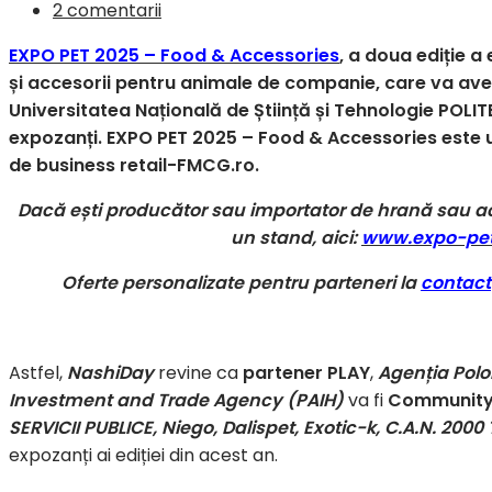
2 comentarii
EXPO PET 2025 – Food & Accessories
, a doua ediție a
și accesorii pentru animale de companie, care va avea
Universitatea Națională de Știință și Tehnologie POLIT
expozanți. EXPO PET 2025 – Food & Accessories este u
de business retail-FMCG.ro.
Dacă ești producător sau importator de hrană sau a
un stand, aici:
www.expo-pet
Oferte personalizate pentru parteneri la
contac
Astfel,
NashiDay
revine ca
partener PLAY
,
Agenția Polo
Investment and Trade Agency (PAIH)
va fi
Community
SERVICII PUBLICE, Niego, Dalispet,
Exotic-k, C.A.N. 2000
expozanți ai ediției din acest an.