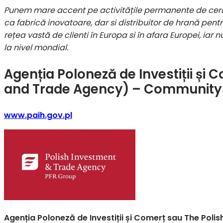
Punem mare accent pe activitățile permanente de cerce
ca fabrică inovatoare, dar si distribuitor de hrană pen
rețea vastă de clienti în Europa si în afara Europei, iar 
la nivel mondial.
Agenția Poloneză de Investiții și
and Trade Agency) – Community 
www.paih.gov.pl
Agenția Poloneză de Investiții și Comerț sau The Pol