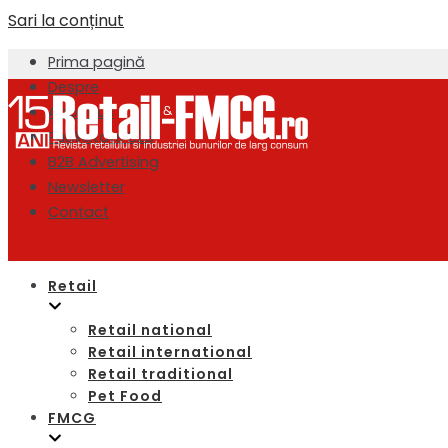
Sari la conținut
Prima pagină
Despre
About us
Publicitate B2B
B2B Advertising
Newsletter
Contact
Retail
Retail national
Retail international
Retail traditional
Pet Food
FMCG