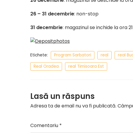
26 decembrie
: magazinul se deschide la or
26 – 31 decembrie
: non-stop
31 decembrie
: magazinul se inchide la ora 21
Etichete:
Program Sarbatori
real
real Bu
Real Oradea
real Timisoara Est
Lasă un răspuns
Adresa ta de email nu va fi publicată.
Câmpur
Comentariu
*