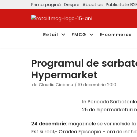
Prima pagină
Despre
About us
Publicitate B2
Sari
la
conținut
Retail
FMCG
E-commerce
Programul de sarbato
Hypermarket
de
Claudiu Ciobanu
10 decembrie 2010
In Perioada Sarbatorilo
25 de hipermarketuri 
24 decembrie
: magazinele se vor inchide la
Est si real,- Oradea Episcopia – ora de inchid