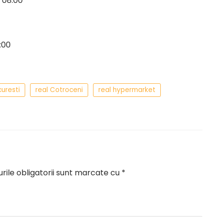
a 08:00
:00
curesti
real Cotroceni
real hypermarket
ile obligatorii sunt marcate cu
*