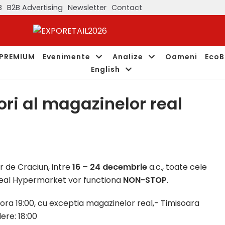
B
B2B Advertising
Newsletter
Contact
PREMIUM
Evenimente
Analize
Oameni
EcoB
English
ri al magazinelor real
r de Craciun, intre
16 – 24 decembrie
a.c., toate cele
real Hypermarket vor functiona
NON-STOP
.
 ora 19:00, cu exceptia magazinelor real,- Timisoara
ere: 18:00