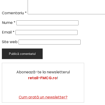
Comentariu
*
Nume
*
Email
*
Site web
Abonează-te la newsletterul
retail-FMCG.ro
!
Cum arată un newsletter?