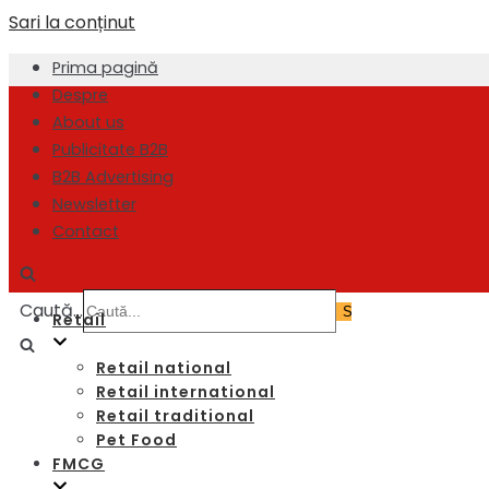
Sari la conținut
Prima pagină
Despre
About us
Publicitate B2B
B2B Advertising
Newsletter
Contact
Caută...
Retail
Retail national
Retail international
Retail traditional
Pet Food
FMCG