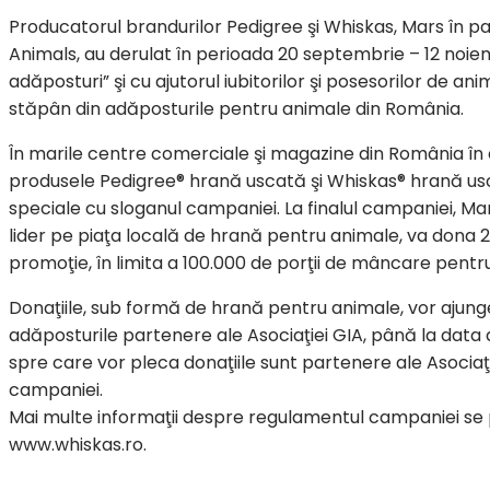
Producatorul brandurilor Pedigree şi Whiskas, Mars în par
Animals, au derulat în perioada 20 septembrie – 12 noie
adăposturi” şi cu ajutorul iubitorilor şi posesorilor de animal
stăpân din adăposturile pentru animale din România.
În marile centre comerciale şi magazine din România în
produsele Pedigree® hrană uscată şi Whiskas® hrană usca
speciale cu sloganul campaniei. La finalul campaniei, M
lider pe piaţa locală de hrană pentru animale, va dona 2
promoţie, în limita a 100.000 de porţii de mâncare pentru c
Donaţiile, sub formă de hrană pentru animale, vor ajung
adăposturile partenere ale Asociaţiei GIA, până la dat
spre care vor pleca donaţiile sunt partenere ale Asociaţ
campaniei.
Mai multe informaţii despre regulamentul campaniei se
www.whiskas.ro.