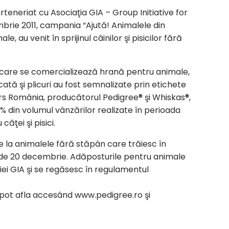
teneriat cu Asociaţia GIA – Group Initiative for
mbrie 2011, campania “Ajută! Animalele din
e, au venit în sprijinul câinilor şi pisicilor fără
 care se comercializează hrană pentru animale,
tă şi plicuri au fost semnalizate prin etichete
ars România, producătorul Pedigree® şi Whiskas®,
% din volumul vânzărilor realizate în perioada
ăţei şi pisici.
e la animalele fără stăpân care trăiesc în
a de 20 decembrie. Adăposturile pentru animale
iei GIA şi se regăsesc în regulamentul
 pot afla accesând www.pedigree.ro şi