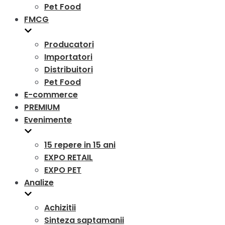
Pet Food
FMCG
Producatori
Importatori
Distribuitori
Pet Food
E-commerce
PREMIUM
Evenimente
15 repere in 15 ani
EXPO RETAIL
EXPO PET
Analize
Achizitii
Sinteza saptamanii