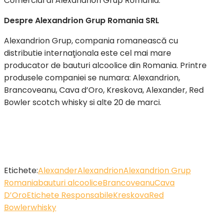
Comercial al Alexandrion Grup Romania.
Despre Alexandrion Grup Romania SRL
Alexandrion Grup, compania romanească cu
distributie internaţionala este cel mai mare
producator de bauturi alcoolice din Romania. Printre
produsele companiei se numara: Alexandrion,
Brancoveanu, Cava d’Oro, Kreskova, Alexander, Red
Bowler scotch whisky si alte 20 de marci.
Etichete:
Alexander
Alexandrion
Alexandrion Grup
Romania
bauturi alcoolice
Brancoveanu
Cava
D’Oro
Etichete Responsabile
Kreskova
Red
Bowler
whisky