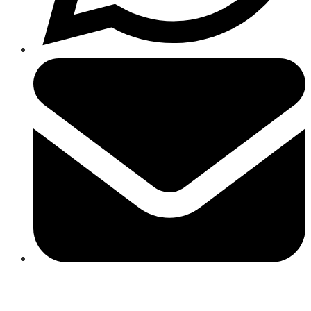
Close
this