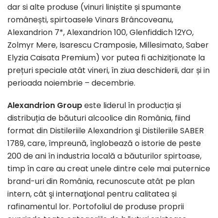
dar si alte produse (vinuri liniștite și spumante
românești, spirtoasele Vinars Brâncoveanu,
Alexandrion 7*, Alexandrion 100, Glenfiddich 12YO,
Zolmyr Mere, Isarescu Cramposie, Millesimato, Saber
Elyzia Caisata Premium) vor putea fi achiziționate la
prețuri speciale atât vineri, în ziua deschiderii, dar și in
perioada noiembrie – decembrie.
Alexandrion Group
este liderul în producția și
distribuția de băuturi alcoolice din România, fiind
format din Distileriile Alexandrion şi Distileriile SABER
1789, care, împreună, înglobează o istorie de peste
200 de ani în industria locală a băuturilor spirtoase,
timp în care au creat unele dintre cele mai puternice
brand-uri din România, recunoscute atât pe plan
intern, cât şi internaţional pentru calitatea și
rafinamentul lor. Portofoliul de produse proprii