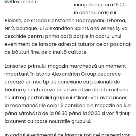
începând cu ora 16:00,
în centrul orașului
Ploiești, pe strada Constantin Dobrogeanu Gherea,
Nr 2, boutique-ul Alexandrion Spirits and Wines își va
deschide pentru prima dată porțile în cadrul unui
eveniment de lansare adresat tuturor celor pasionați
de băuturi fine, de o înaltă calitate.
Lansarea primului magazin marchează un moment
important în istoria Alexandrion Group deoarece
creează un nou tip de conexiune cu pasionații de
băuturi și conturează un univers fizic de interacțiune
cu întreg portofoliul grupului. Clienții vor avea acces
la recomandările celor 2 consilieri din magazin de luni
până sâmbătă de la 09:30 până la 20:30 și vor fi ținuți
la curent cu toate noutățile grupului.
În cadrul evenimentul de lansare toți cei prezenți vor