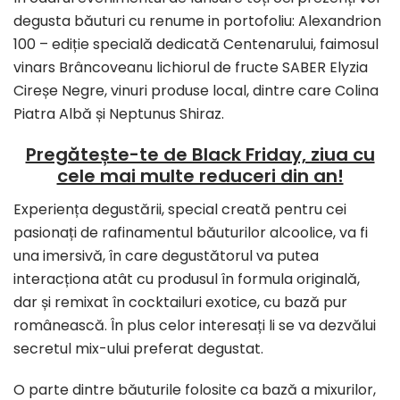
degusta băuturi cu renume in portofoliu: Alexandrion
100 – ediție specială dedicată Centenarului, faimosul
vinars Brâncoveanu lichiorul de fructe SABER Elyzia
Cireșe Negre, vinuri produse local, dintre care Colina
Piatra Albă și Neptunus Shiraz.
Pregătește-te de Black Friday, ziua cu
cele mai multe reduceri din an!
Experiența degustării, special creată pentru cei
pasionați de rafinamentul băuturilor alcoolice, va fi
una imersivă, în care degustătorul va putea
interacționa atât cu produsul în formula originală,
dar și remixat în cocktailuri exotice, cu bază pur
românească. În plus celor interesați li se va dezvălui
secretul mix-ului preferat degustat.
O parte dintre băuturile folosite ca bază a mixurilor,