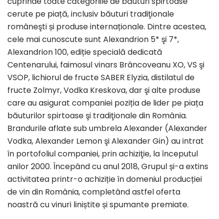
cuprinde toate categoriile de băuturi spirtoase
cerute pe piață, inclusiv băuturi tradiţionale
româneşti și produse internaționale. Dintre acestea,
cele mai cunoscute sunt Alexandrion 5* şi 7*,
Alexandrion 100, ediție specială dedicată
Centenarului, faimosul vinars Brâncoveanu XO, VS şi
VSOP, lichiorul de fructe SABER Elyzia, distilatul de
fructe Zolmyr, Vodka Kreskova, dar şi alte produse
care au asigurat companiei poziția de lider pe piața
băuturilor spirtoase şi tradiţionale din România.
Brandurile aflate sub umbrela Alexander (Alexander
Vodka, Alexander Lemon şi Alexander Gin) au intrat
în portofoliul companiei, prin achiziţie, la începutul
anilor 2000. Începând cu anul 2018, Grupul și-a extins
activitatea printr-o achiziție în domeniul producției
de vin din România, completând astfel oferta
noastră cu vinuri liniștite și spumante premiate.