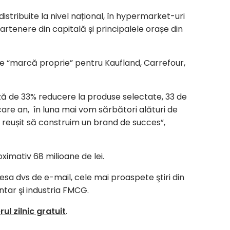
stribuite la nivel național, în hypermarket-uri
artenere din capitală și principalele orașe din
“marcă proprie” pentru Kaufland, Carrefour,
ază de 33% reducere la produse selectate, 33 de
iecare an, în luna mai vom sărbători alături de
 fi reușit să construim un brand de succes”,
ximativ 68 milioane de lei.
resa dvs de e-mail, cele mai proaspete ştiri din
ntar şi industria FMCG.
ul zilnic gratuit
.