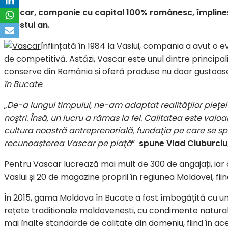
Vascar, companie cu capital 100% românesc, împlineșt
acestui an.
Înființată în 1984 la Vaslui, compania a avut o 
de competitivă. Astăzi, Vascar este unul dintre principa
conserve din România și oferă produse nu doar gustoase
în Bucate
.
„
De-a lungul timpului, ne-am adaptat realităţilor pieţei 
noştri. Însă, un lucru a rămas la fel. Calitatea este v
cultura noastră antreprenorială, fundaţia pe care se spri
recunoaşterea Vascar pe piaţă
”
spune Vlad Ciuburciu
Pentru Vascar lucrează mai mult de 300 de angajați, iar
Vaslui și 20 de magazine proprii în regiunea Moldovei, fiin
În 2015, gama Moldova în Bucate a fost îmbogățită cu u
rețete tradiționale moldovenești, cu condimente natura
mai înalte standarde de calitate din domeniu, fiind în ac