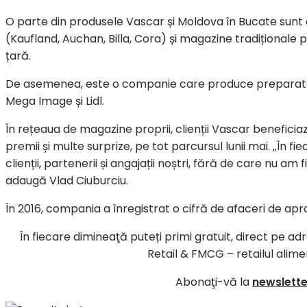
O parte din produsele Vascar și Moldova în Bucate sunt di
(Kaufland, Auchan, Billa, Cora) și magazine tradiționale p
țară.
De asemenea, este o companie care produce preparate 
Mega Image și Lidl.
În rețeaua de magazine proprii, clienții Vascar benefici
premii și multe surprize, pe tot parcursul lunii mai. „În f
clienții, partenerii și angajații noștri, fără de care nu am
adaugă Vlad Ciuburciu.
În 2016, compania a înregistrat o cifră de afaceri de apro
În fiecare dimineaţă puteți primi gratuit, direct pe ad
Retail & FMCG – retailul alime
Abonaţi-vă la
newsletter