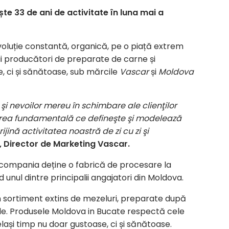
e 33 de ani de activitate în luna mai a
evoluție constantă, organică, pe o piață extrem
lii producători de preparate de carne și
, ci și sănătoase, sub mărcile
Vascar
și
Moldova
şi nevoilor mereu în schimbare ale clienţilor
aloarea fundamentală ce defineşte şi modelează
jină activitatea noastră de zi cu zi şi
, Director de Marketing Vascar.
 compania deține o fabrică de procesare la
d unul dintre principalii angajatori din Moldova.
n sortiment extins de mezeluri, preparate după
le. Produsele Moldova in Bucate respectă cele
elași timp nu doar gustoase, ci și sănătoase.