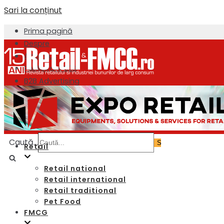
Sari la conținut
Prima pagină
Despre
About us
Publicitate B2B
B2B Advertising
Newsletter
Contact
Caută...
Retail
Retail national
Retail international
Retail traditional
Pet Food
FMCG