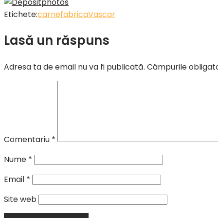
Etichete:
carne
fabrica
Vascar
Lasă un răspuns
Adresa ta de email nu va fi publicată.
Câmpurile obligat
Comentariu
*
Nume
*
Email
*
Site web