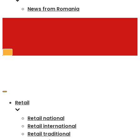
News from Romania
Toggle
Navigation
Toggle
Navigation
Retail
Retail national
Retail international
Retail traditional