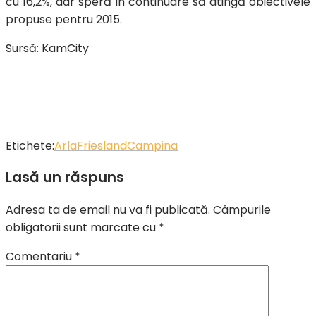
cu 16,2%, dar speră în continuare să atingă obiectivele
propuse pentru 2015.
Sursă: KamCity
Etichete:
Arla
FrieslandCampina
Lasă un răspuns
Adresa ta de email nu va fi publicată.
Câmpurile
obligatorii sunt marcate cu
*
Comentariu
*