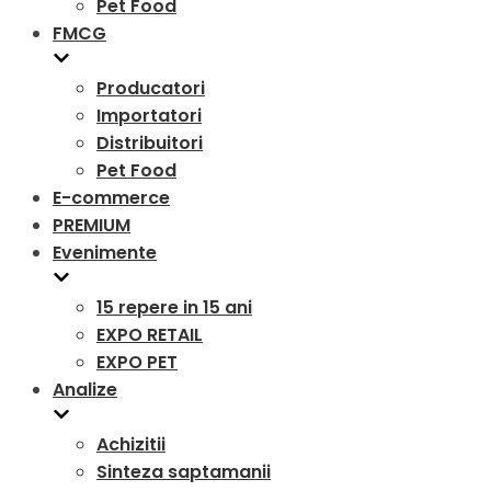
Pet Food
FMCG
Producatori
Importatori
Distribuitori
Pet Food
E-commerce
PREMIUM
Evenimente
15 repere in 15 ani
EXPO RETAIL
EXPO PET
Analize
Achizitii
Sinteza saptamanii